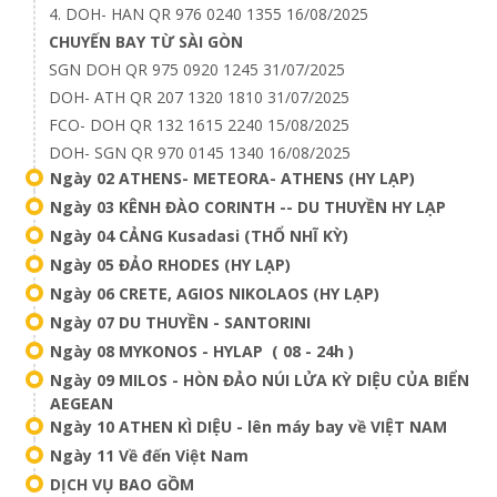
4. DOH- HAN QR 976 0240 1355 16/08/2025
CHUYẾN BAY TỪ SÀI GÒN
SGN DOH QR 975 0920 1245 31/07/2025
DOH- ATH QR 207 1320 1810 31/07/2025
FCO- DOH QR 132 1615 2240 15/08/2025
DOH- SGN QR 970 0145 1340 16/08/2025
Ngày 02 ATHENS- METEORA- ATHENS (HY LẠP)
Ngày 03 KÊNH ĐÀO CORINTH -- DU THUYỀN HY LẠP
Ngày 04 CẢNG Kusadasi (THỔ NHĨ KỲ)
Ngày 05 ĐẢO RHODES (HY LẠP)
Ngày 06 CRETE, AGIOS NIKOLAOS (HY LẠP)
Ngày 07 DU THUYỀN - SANTORINI
Ngày 08 MYKONOS - HYLAP ( 08 - 24h )
Ngày 09 MILOS - HÒN ĐẢO NÚI LỬA KỲ DIỆU CỦA BIỂN
AEGEAN
Ngày 10 ATHEN KÌ DIỆU - lên máy bay về VIỆT NAM
Ngày 11 Về đến Việt Nam
DỊCH VỤ BAO GỒM