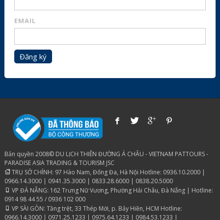
EMAIL
Đăng ký
Bản quyền 2008© DU LỊCH THIÊN ĐƯỜNG Á CHÂU - VIETNAM PATTOURS -
PARADISE ASIA TRADING & TOURISM JSC
TRỤ SỞ CHÍNH: 97 Hào Nam, Đống Đa, Hà Nội Hotline: 0936.10.2000 |
0966.14.3000 | 0941.35.3000 | 0833.28.6000 | 0838.20.5000
VP ĐÀ NẴNG: 162 Trưng Nữ Vương, Phường Hải Châu, Đà Nẵng | Hotline:
0914 98 44 55 / 0936 102 000
VP SÀI GÒN: Tầng trệt, 33 Thép Mới, p. Bảy Hiền, HCM Hotline:
0966.14.3000 | 0971.25.1233 | 0975.64.1233 | 0984.53.1233 |