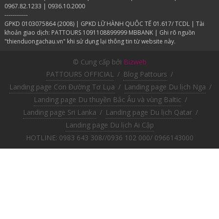
0967.82.1233 | 0936.10.2000
------------
GPKD 0103075864 (2008) | GPKD LỮ HÀNH QUÔC TẾ 01.617/ TCDL | Tài
khoản giao dịch: PATTOURS 1091108899999 MBBANK | Ghi rõ nguồn
"thienduongachau.vn" khi sử dụng lại thông tin từ website này.
© Cung cấp bởi
Bizweb
PATTOURS OFFICIAL
/
Blog Pattours
/
Landing page Con Đường Tơ Lụa
/
Landing page Du lịch Nga
/
Landing page Du thuyền Bắc Âu và vùng Baltic
/
Landing page Sri Lanka
/
Landing page Du lịch Qatar
/
Landing page Du lịch Ai Cập
HOTLINE: 0983 643 308//0936 102 000/ 0966143000