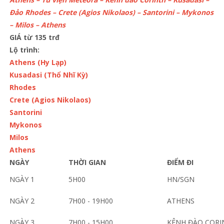
Đảo Rhodes – Crete (Agios Nikolaos) – Santorini – Mykonos
– Milos – Athens
GIÁ từ 135 trđ
Lộ trình:
Athens (Hy Lạp)
Kusadasi (Thổ Nhĩ Kỳ)
Rhodes
Crete (Agios Nikolaos)
Santorini
Mykonos
Milos
Athens
NGÀY
THỜI GIAN
ĐIỂM ĐI
NGÀY 1
5H00
HN/SGN
NGÀY 2
7H00 - 19H00
ATHENS
NGÀY 3
7H00 - 15H00
KÊNH ĐÀO CORI