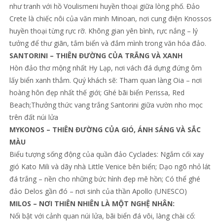
như tranh với hồ Voulismeni huyền thoại giữa lòng phố. Đảo
Crete là chiếc nôi của văn minh Minoan, nơi cung điện Knossos
huyền thoại từng rực rỡ. Không gian yên bình, rực nắng – lý
tưởng để thư giãn, tắm biển và đắm mình trong văn hóa đảo.
SANTORINI – THIÊN ĐƯỜNG CỦA TRẮNG VÀ XANH
Hòn đảo thơ mộng nhất Hy Lạp, nơi vách đá dựng đứng ôm
lấy biển xanh thẳm. Quý khách sẽ: Tham quan làng Oia – nơi
hoàng hôn đẹp nhất thế giới; Ghé bãi biển Perissa, Red
Beach;Thưởng thức vang trắng Santorini giữa vườn nho mọc
trên đất núi lửa
MYKONOS – THIÊN ĐƯỜNG CỦA GIÓ, ÁNH SÁNG VÀ SẮC
MÀU
Biểu tượng sống động của quần đảo Cyclades: Ngắm cối xay
gió Kato Mili và dãy nhà Little Venice bên biển; Dạo ngõ nhỏ lát
đá trắng – nền cho những bức hình đẹp mê hồn; Có thể ghé
đảo Delos gần đó – nơi sinh của thần Apollo (UNESCO)
MILOS – NƠI THIÊN NHIÊN LÀ MỘT NGHỆ NHÂN:
Nổi bật với cảnh quan núi lửa, bãi biển đá vôi, làng chài cổ: