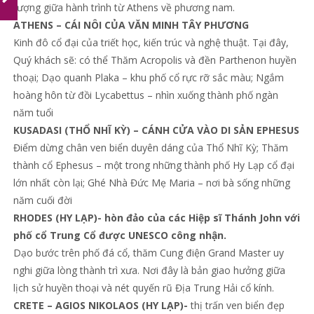
tượng giữa hành trình từ Athens về phương nam.
ATHENS – CÁI NÔI CỦA VĂN MINH TÂY PHƯƠNG
Kinh đô cổ đại của triết học, kiến trúc và nghệ thuật. Tại đây,
Quý khách sẽ: có thể Thăm Acropolis và đền Parthenon huyền
thoại; Dạo quanh Plaka – khu phố cổ rực rỡ sắc màu; Ngắm
hoàng hôn từ đồi Lycabettus – nhìn xuống thành phố ngàn
năm tuổi
KUSADASI (THỔ NHĨ KỲ) – CÁNH CỬA VÀO DI SẢN EPHESUS
Điểm dừng chân ven biển duyên dáng của Thổ Nhĩ Kỳ; Thăm
thành cổ Ephesus – một trong những thành phố Hy Lạp cổ đại
lớn nhất còn lại; Ghé Nhà Đức Mẹ Maria – nơi bà sống những
năm cuối đời
RHODES (HY LẠP)- hòn đảo của các Hiệp sĩ Thánh John với
phố cổ Trung Cổ được UNESCO công nhận.
Dạo bước trên phố đá cổ, thăm Cung điện Grand Master uy
nghi giữa lòng thành trì xưa. Nơi đây là bản giao hưởng giữa
lịch sử huyền thoại và nét quyến rũ Địa Trung Hải cổ kính.
CRETE – AGIOS NIKOLAOS (HY LẠP)-
thị trấn ven biển đẹp