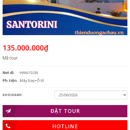
135.000.000₫
Mã tour:
Nơi đi
HAN//SGN
Ph.tiện
Máy bay+Ô tô
KHOIHANH:
ĐẶT TOUR
HOTLINE