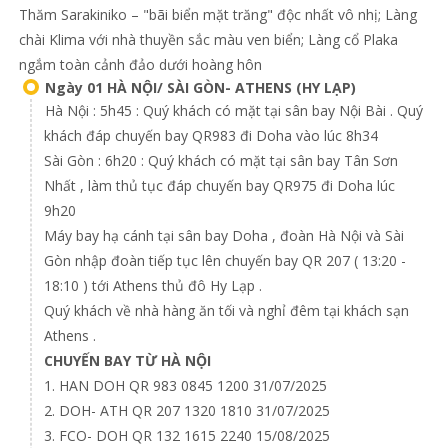
Thăm Sarakiniko – "bãi biển mặt trăng" độc nhất vô nhị; Làng
chài Klima với nhà thuyền sắc màu ven biển; Làng cổ Plaka
ngắm toàn cảnh đảo dưới hoàng hôn
Ngày 01 HÀ NỘI/ SÀI GÒN- ATHENS (HY LẠP)
Hà Nội : 5h45 : Quý khách có mặt tại sân bay Nội Bài . Quý
khách đáp chuyến bay QR983 đi Doha vào lúc 8h34
Sài Gòn : 6h20 : Quý khách có mặt tại sân bay Tân Sơn
Nhất , làm thủ tục đáp chuyến bay QR975 đi Doha lúc
9h20
Máy bay hạ cánh tại sân bay Doha , đoàn Hà Nội và Sài
Gòn nhập đoàn tiếp tục lên chuyến bay QR 207 ( 13:20 -
18:10 ) tới Athens thủ đô Hy Lạp .
Quý khách về nhà hàng ăn tối và nghỉ đêm tại khách sạn
Athens .
CHUYẾN BAY TỪ HÀ NỘI
1. HAN DOH QR 983 0845 1200 31/07/2025
2. DOH- ATH QR 207 1320 1810 31/07/2025
3. FCO- DOH QR 132 1615 2240 15/08/2025