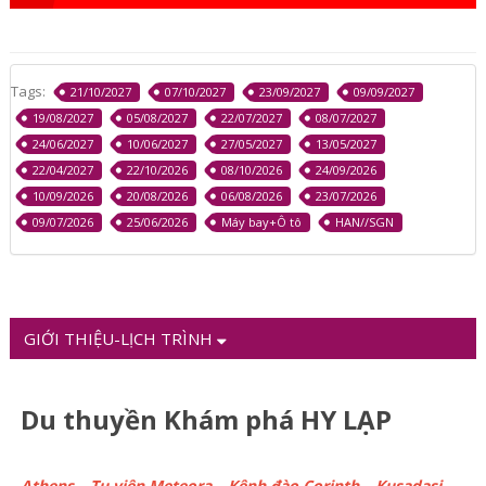
Tags:
21/10/2027
07/10/2027
23/09/2027
09/09/2027
19/08/2027
05/08/2027
22/07/2027
08/07/2027
24/06/2027
10/06/2027
27/05/2027
13/05/2027
22/04/2027
22/10/2026
08/10/2026
24/09/2026
10/09/2026
20/08/2026
06/08/2026
23/07/2026
09/07/2026
25/06/2026
Máy bay+Ô tô
HAN//SGN
GIỚI THIỆU-LỊCH TRÌNH
Du thuyền Khám phá HY LẠP
Athens – Tu viện Meteora – Kênh đào Corinth – Kusadasi –