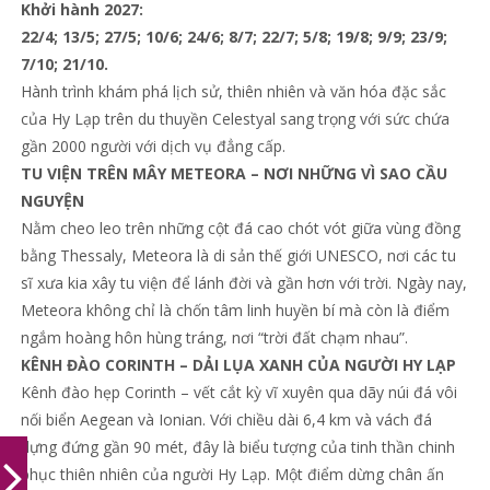
Khởi hành 2027:
22/4; 13/5; 27/5; 10/6; 24/6; 8/7; 22/7; 5/8; 19/8; 9/9; 23/9;
7/10; 21/10.
Hành trình khám phá lịch sử, thiên nhiên và văn hóa đặc sắc
của Hy Lạp trên du thuyền Celestyal sang trọng với sức chứa
gần 2000 người với dịch vụ đẳng cấp.
TU VIỆN TRÊN MÂY METEORA – NƠI NHỮNG VÌ SAO CẦU
NGUYỆN
Nằm cheo leo trên những cột đá cao chót vót giữa vùng đồng
bằng Thessaly, Meteora là di sản thế giới UNESCO, nơi các tu
sĩ xưa kia xây tu viện để lánh đời và gần hơn với trời. Ngày nay,
Meteora không chỉ là chốn tâm linh huyền bí mà còn là điểm
ngắm hoàng hôn hùng tráng, nơi “trời đất chạm nhau”.
KÊNH ĐÀO CORINTH – DẢI LỤA XANH CỦA NGƯỜI HY LẠP
Kênh đào hẹp Corinth – vết cắt kỳ vĩ xuyên qua dãy núi đá vôi
nối biển Aegean và Ionian. Với chiều dài 6,4 km và vách đá
dựng đứng gần 90 mét, đây là biểu tượng của tinh thần chinh
phục thiên nhiên của người Hy Lạp. Một điểm dừng chân ấn