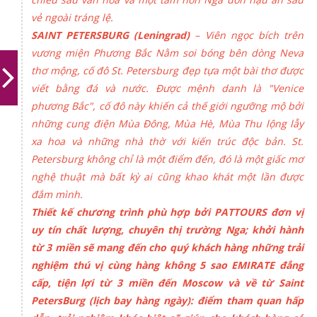
vẻ ngoài tráng lệ.
SAINT PETERSBURG (Leningrad)
– Viên ngọc bích trên
vương miện Phương Bắc Nằm soi bóng bên dòng Neva
thơ mộng, cố đô St. Petersburg đẹp tựa một bài thơ được
viết bằng đá và nước. Được mệnh danh là "Venice
phương Bắc", cố đô này khiến cả thế giới ngưỡng mộ bởi
những cung điện Mùa Đông, Mùa Hè, Mùa Thu lộng lẫy
xa hoa và những nhà thờ với kiến trúc độc bản. St.
Petersburg không chỉ là một điểm đến, đó là một giấc mơ
nghệ thuật mà bất kỳ ai cũng khao khát một lần được
đắm mình.
Thiết kế chương trình phù hợp bởi PATTOURS đơn vị
uy tín chất lượng, chuyên thị trường Nga; khởi hành
từ 3 miền sẽ mang đến cho quý khách hàng những trải
nghiệm thú vị cùng hàng không 5 sao EMIRATE đẳng
cấp, tiện lợi từ 3 miền đến Moscow và về từ Saint
PetersBurg (lịch bay hàng ngày): điểm tham quan hấp