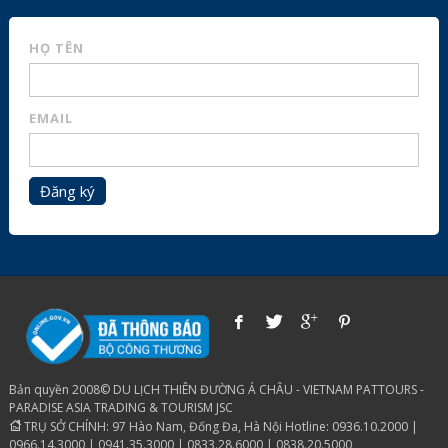
HỌ TÊN
EMAIL
Đăng ký
Bản quyền 2008© DU LỊCH THIÊN ĐƯỜNG Á CHÂU - VIETNAM PATTOURS -
PARADISE ASIA TRADING & TOURISM JSC
TRỤ SỞ CHÍNH: 97 Hào Nam, Đống Đa, Hà Nội Hotline: 0936.10.2000 |
0966.14.3000 | 0941.35.3000 | 0833.28.6000 | 0838.20.5000