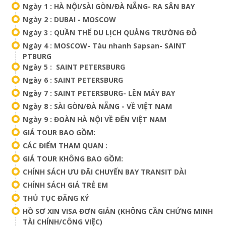
Ngày 1 : HÀ NỘI/SÀI GÒN/ĐÀ NẴNG- RA SÂN BAY
Ngày 2 : DUBAI - MOSCOW
Ngày 3 : QUẦN THỂ DU LỊCH QUẢNG TRƯỜNG ĐỎ
Ngày 4 : MOSCOW- Tàu nhanh Sapsan- SAINT
PTBURG
Ngày 5 : SAINT PETERSBURG
Ngày 6 : SAINT PETERSBURG
Ngày 7 : SAINT PETERSBURG- LÊN MÁY BAY
Ngày 8 : SÀI GÒN/ĐÀ NẴNG - VỀ VIỆT NAM
Ngày 9 : ĐOÀN HÀ NỘI VỀ ĐẾN VIỆT NAM
GIÁ TOUR BAO GỒM:
CÁC ĐIỂM THAM QUAN :
GIÁ TOUR KHÔNG BAO GỒM:
CHÍNH SÁCH ƯU ĐÃI CHUYẾN BAY TRANSIT DÀI
CHÍNH SÁCH GIÁ TRẺ EM
THỦ TỤC ĐĂNG KÝ
HỒ SƠ XIN VISA ĐƠN GIẢN (KHÔNG CẦN CHỨNG MINH
TÀI CHÍNH/CÔNG VIỆC)