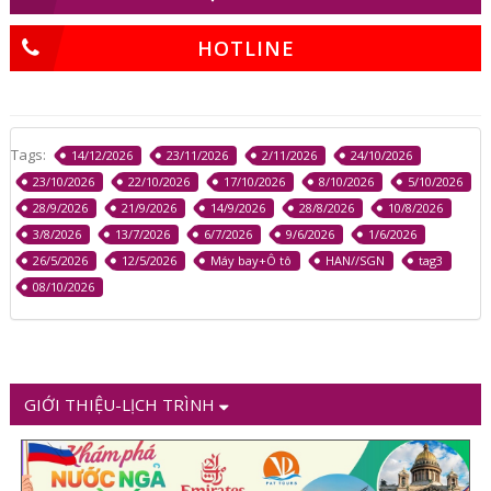
HOTLINE
Tags:
14/12/2026
23/11/2026
2/11/2026
24/10/2026
23/10/2026
22/10/2026
17/10/2026
8/10/2026
5/10/2026
28/9/2026
21/9/2026
14/9/2026
28/8/2026
10/8/2026
3/8/2026
13/7/2026
6/7/2026
9/6/2026
1/6/2026
26/5/2026
12/5/2026
Máy bay+Ô tô
HAN//SGN
tag3
08/10/2026
GIỚI THIỆU-LỊCH TRÌNH