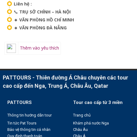
Liên hệ :
📞
TRỤ SỞ CHÍNH – HÀ NỘI
🔹 VĂN PHÒNG HỒ CHÍ MINH
🔹 VĂN PHÒNG ĐÀ NẴNG
Thêm vào yêu thích
PATTOURS - Thiên đường Á Châu chuyên các tour
cao cấp đến Nga, Trung Á, Châu Âu, Qatar
PATTOURS
Tour cao cấp từ 3 miền
Thông tin hướng dẫn tour
Trang chủ
Tin tức Pat Tours
Khám phá nước Nga
Bảo vệ thông tin cá nhân
Châu Âu
Quy định thanh toán
Châu Á