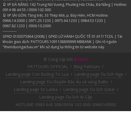
VP ĐÀ NẴNG: 162 Trưng Nữ Vương, Phường Hải Châu, Đà Nẵng | Hotline:
0914 98 44 55 / 0936 102 000
VP SÀI GÒN: Tầng trệt, 33 Thép Mới, p. Bảy Hiền, HCM Hotline:
0966.14.3000 | 0971.25.1233 | 0975.64.1233 | 0984.53.1233 |
0967.82.1233 | 0936.10.2000
------------
GPKD 0103075864 (2008) | GPKD LỮ HÀNH QUÔC TẾ 01.617/ TCDL | Tài
khoản giao dịch: PATTOURS 1091108899999 MBBANK | Ghi rõ nguồn
"thienduongachau.vn" khi sử dụng lại thông tin từ website này.
© Cung cấp bởi
Bizweb
PATTOURS OFFICIAL
/
Blog Pattours
/
Landing page Con Đường Tơ Lụa
/
Landing page Du lịch Nga
/
Landing page Du thuyền Bắc Âu và vùng Baltic
/
Landing page Sri Lanka
/
Landing page Du lịch Qatar
/
Landing page Du lịch Ai Cập
HOTLINE: 0983 643 308//0936 102 000/ 0966143000