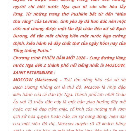
người chỉ biết nước Nga qua di sản văn hóa lẫy
lừng. Từ những trang thơ Pushkin bất tử đến "Mùa
thu vàng" của Levitan, tình yêu ấy đã hun đúc nên một
ước mơ chung: được một lần đặt chân đến xứ sở Bạch
Dương, để tận mắt chứng kiến một nước Nga cường
thịnh, kiêu hãnh và đầy chất thơ của ngày hôm nay của
Tổng thống Putin."
Chương trình PHIÊN BẢN MỚI 2026 - Cung đường Vàng
nước Nga đến 2 thành phố nổi tiếng nhất là MOSCOW,
SAINT PETERSBURG :
MOSCOW (Matxcova) –
Trái tim nồng hậu của xứ sở
Bạch Dương Không chỉ là thủ đô, Moscow là nhịp đập
kiêu hãnh của cả dân tộc Nga. Thành phố lớn nhất Châu
Âu với 13 triệu dân này là một bản giao hưởng đầy mê
hoặc, nơi vẻ đẹp trầm mặc, cổ kính của những mái vòm
lịch sử hòa quyện hoàn hảo với sự năng động, hiện đại
của một siêu đô thị. Moscow quyến rũ lữ khách bằng
chiều sâu văn hóa và một tâm hồn Nga đôn hậu ẩn sau