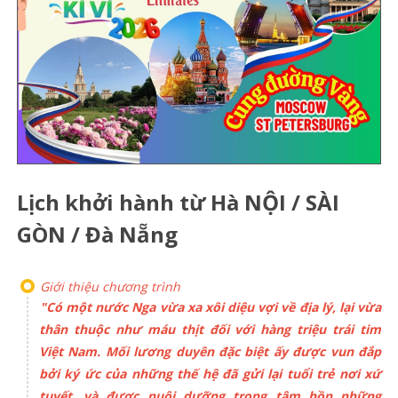
Lịch khởi hành từ Hà NỘI / SÀI
GÒN / Đà Nẵng
Giới thiệu chương trình
"Có một nước Nga vừa xa xôi diệu vợi về địa lý, lại vừa
thân thuộc như máu thịt đối với hàng triệu trái tim
Việt Nam. Mối lương duyên đặc biệt ấy được vun đắp
bởi ký ức của những thế hệ đã gửi lại tuổi trẻ nơi xứ
tuyết, và được nuôi dưỡng trong tâm hồn những