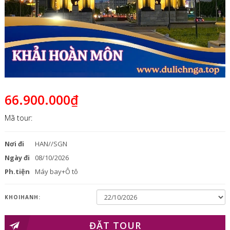
66.900.000₫
Mã tour:
Nơi đi
HAN//SGN
Ngày đi
08/10/2026
Ph.tiện
Máy bay+Ô tô
KHOIHANH:
ĐẶT TOUR