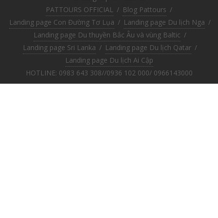
PATTOURS OFFICIAL
/
Blog Pattours
/
Landing page Con Đường Tơ Lụa
/
Landing page Du lịch Nga
/
Landing page Du thuyền Bắc Âu và vùng Baltic
/
Landing page Sri Lanka
/
Landing page Du lịch Qatar
/
Landing page Du lịch Ai Cập
HOTLINE: 0983 643 308//0936 102 000/ 0966143000