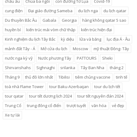
châu âu
Chúa ba ngôi
con đường Tơ Lụa
Covid-19
cung điện
Đại giáo đường Sameba
du lịch nga
du lịch qatar
Du thuyền Bắc Âu
Gabala
Georgia
hàng không qatar 5 sao
huyền bí
kiến trúc mái vòm chữ thập
kiến trúc hiện đại
Kinh nghiệm du lịch Tây Bắc
kỳ diệu
lửa và băng
lục địa Á - Âu
mảnh đất Tây - Á
Mở cửa du lịch
Moscow
mỹ thuật Đông- Tây
nước nga kỳ vỹ
Nước phương Tây
PATTOURS
Sheki
Shirvanshahs
Sighnaghi
srilanka
Tây Ban Nha
tháng 2
Tháng 9
thủ đô lớn nhất
Tibilisi
tiêm chủng vaccine
tinh tế
toà nhà Flame Tower
tour Baku-Azerbaijan
tour du lịch tết
tour qatar
tour tết dương lịch 2024
tour tết nguyên đán 2024
Trung Cổ
trung đông cổ điển
trượt tuyết
văn hóa
vẻ đẹp
Xe tự lái