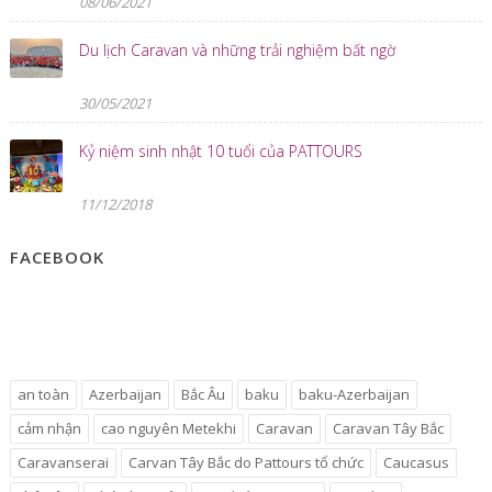
08/06/2021
Du lịch Caravan và những trải nghiệm bất ngờ
30/05/2021
Kỷ niệm sinh nhật 10 tuổi của PATTOURS
11/12/2018
FACEBOOK
an toàn
Azerbaijan
Bắc Âu
baku
baku-Azerbaijan
cảm nhận
cao nguyên Metekhi
Caravan
Caravan Tây Bắc
Caravanserai
Carvan Tây Bắc do Pattours tổ chức
Caucasus