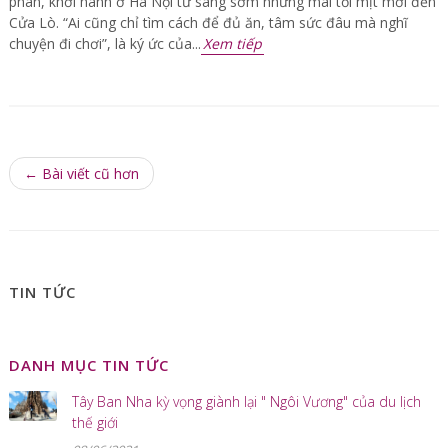
phân, khởi hành ở Hà Nội từ sáng sớm nhưng mãi tối mịt mới đến
Cửa Lò. “Ai cũng chỉ tìm cách để đủ ăn, tâm sức đâu mà nghĩ
chuyện đi chơi”, là ký ức của...
Xem tiếp
← Bài viết cũ hơn
TIN TỨC
DANH MỤC TIN TỨC
Tây Ban Nha kỳ vọng giành lại " Ngôi Vương" của du lịch
thế giới