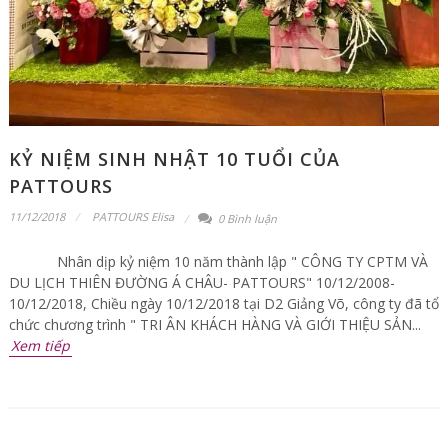
KỶ NIỆM SINH NHẬT 10 TUỔI CỦA
PATTOURS
11/12/2018
PATTOURS Elisa
0 Bình luận
Nhân dịp kỷ niệm 10 năm thành lập " CÔNG TY CPTM VÀ
DU LỊCH THIÊN ĐƯỜNG Á CHÂU- PATTOURS" 10/12/2008-
10/12/2018, Chiều ngày 10/12/2018 tại D2 Giảng Võ, công ty đã tổ
chức chương trình " TRI ÂN KHÁCH HÀNG VÀ GIỚI THIỆU SẢN...
Xem tiếp