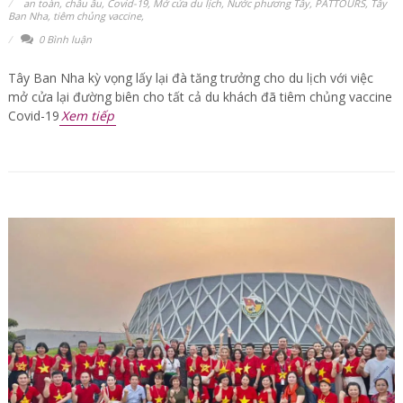
an toàn
,
châu âu
,
Covid-19
,
Mở cửa du lịch
,
Nước phương Tây
,
PATTOURS
,
Tây
Ban Nha
,
tiêm chủng vaccine
,
0 Bình luận
Tây Ban Nha kỳ vọng lấy lại đà tăng trưởng cho du lịch với việc
mở cửa lại đường biên cho tất cả du khách đã tiêm chủng vaccine
Covid-19
Xem tiếp