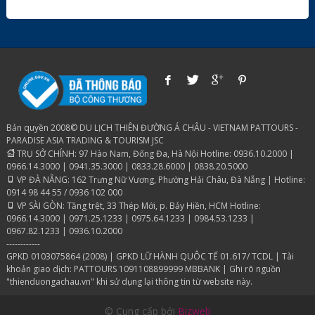
Bản quyền 2008© DU LỊCH THIÊN ĐƯỜNG Á CHÂU - VIETNAM PATTOURS -
PARADISE ASIA TRADING & TOURISM JSC
TRỤ SỞ CHÍNH: 97 Hào Nam, Đống Đa, Hà Nội Hotline: 0936.10.2000 |
0966.14.3000 | 0941.35.3000 | 0833.28.6000 | 0838.20.5000
VP ĐÀ NẴNG: 162 Trưng Nữ Vương, Phường Hải Châu, Đà Nẵng | Hotline:
0914 98 44 55 / 0936 102 000
VP SÀI GÒN: Tầng trệt, 33 Thép Mới, p. Bảy Hiền, HCM Hotline:
0966.14.3000 | 0971.25.1233 | 0975.64.1233 | 0984.53.1233 |
0967.82.1233 | 0936.10.2000
------------
GPKD 0103075864 (2008) | GPKD LỮ HÀNH QUÔC TẾ 01.617/ TCDL | Tài
khoản giao dịch: PATTOURS 1091108899999 MBBANK | Ghi rõ nguồn
"thienduongachau.vn" khi sử dụng lại thông tin từ website này.
© Cung cấp bởi
Bizweb