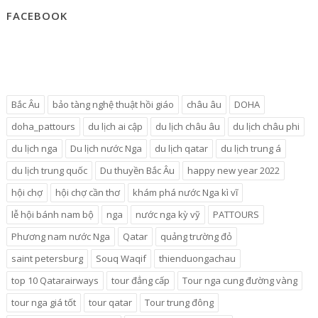
FACEBOOK
Bắc Âu
bảo tàng nghệ thuật hồi giáo
châu âu
DOHA
doha_pattours
du lịch ai cập
du lịch châu âu
du lịch châu phi
du lịch nga
Du lịch nước Nga
du lịch qatar
du lịch trung á
du lịch trung quốc
Du thuyền Bắc Âu
happy new year 2022
hội chợ
hội chợ cần thơ
khám phá nước Nga kì vĩ
lễ hội bánh nam bộ
nga
nước nga kỳ vỹ
PATTOURS
Phương nam nước Nga
Qatar
quảng trường đỏ
saint petersburg
Souq Waqif
thienduongachau
top 10 Qatarairways
tour đẳng cấp
Tour nga cung đường vàng
tour nga giá tốt
tour qatar
Tour trung đông