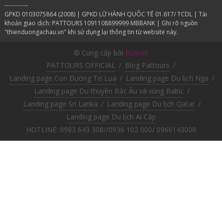
------------
GPKD 0103075864 (2008) | GPKD LỮ HÀNH QUÔC TẾ 01.617/ TCDL | Tài
khoản giao dịch: PATTOURS 1091108899999 MBBANK | Ghi rõ nguồn
"thienduongachau.vn" khi sử dụng lại thông tin từ website này.
© Cung cấp bởi
Bizweb
PATTOURS OFFICIAL
/
Blog Pattours
/
Landing page Con Đường Tơ Lụa
/
Landing page Du lịch Nga
/
Landing page Du thuyền Bắc Âu và vùng Baltic
/
Landing page Sri Lanka
/
Landing page Du lịch Qatar
/
Landing page Du lịch Ai Cập
HOTLINE: 0983 643 308//0936 102 000/ 0966143000