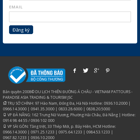
EMAIL
Đăng ký
Bản quyền 2008© DU LỊCH THIÊN ĐƯỜNG Á CHÂU - VIETNAM PATTOURS -
PARADISE ASIA TRADING & TOURISM JSC
TRỤ SỞ CHÍNH: 97 Hào Nam, Đống Đa, Hà Nội Hotline: 0936.10.2000 |
0966.14.3000 | 0941.35.3000 | 0833.28.6000 | 0838.20.5000
VP ĐÀ NẴNG: 162 Trưng Nữ Vương, Phường Hải Châu, Đà Nẵng | Hotline:
0914 98 44 55 / 0936 102 000
VP SÀI GÒN: Tầng trệt, 33 Thép Mới, p. Bảy Hiền, HCM Hotline:
0966.14.3000 | 0971.25.1233 | 0975.64.1233 | 0984.53.1233 |
0967.82.1233 | 0936.10.2000