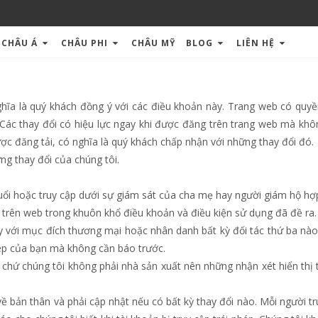
CHÂU Á
CHÂU PHI
CHÂU MỸ
BLOG
LIÊN HỆ
ghĩa là quý khách đồng ý với các điều khoản này. Trang web có quyề
 Các thay đổi có hiệu lực ngay khi được đăng trên trang web mà khô
ược đăng tải, có nghĩa là quý khách chấp nhận với những thay đổi đó.
ng thay đổi của chúng tôi.
 tuổi hoặc truy cập dưới sự giám sát của cha mẹ hay người giám hộ hợ
trên web trong khuôn khổ điều khoản và điều kiện sử dụng đã đề ra.
 với mục đích thương mại hoặc nhân danh bất kỳ đối tác thứ ba nào
hép của bạn mà không cần báo trước.
chứ chúng tôi không phải nhà sản xuất nên những nhận xét hiển thị 
về bản thân và phải cập nhật nếu có bất kỳ thay đổi nào. Mỗi người t