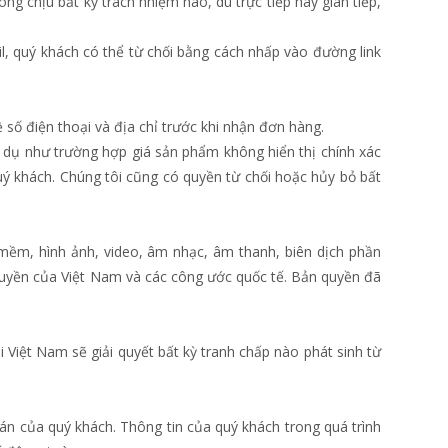
ng chịu bất kỳ trách nhiệm nào, dù trực tiếp hay gián tiếp,
l, quý khách có thể từ chối bằng cách nhấp vào đường link
ề số điện thoại và địa chỉ trước khi nhận đơn hàng.
 ví dụ như trường hợp giá sản phẩm không hiển thị chính xác
uý khách. Chúng tôi cũng có quyền từ chối hoặc hủy bỏ bất
n mềm, hình ảnh, video, âm nhạc, âm thanh, biên dịch phần
quyền của Việt Nam và các công ước quốc tế. Bản quyền đã
 Việt Nam sẽ giải quyết bất kỳ tranh chấp nào phát sinh từ
oán của quý khách. Thông tin của quý khách trong quá trình