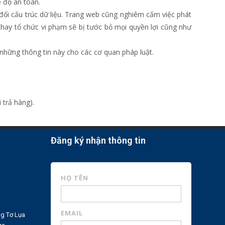
 độ an toàn.
đổi cấu trúc dữ liệu. Trang web cũng nghiêm cấm việc phát
 hay tổ chức vi phạm sẽ bị tước bỏ mọi quyền lợi cũng như
những thông tin này cho các cơ quan pháp luật.
 trả hàng).
Đăng ký nhận thông tin
HỌ TÊN
EMAIL
g Tơ Lụa