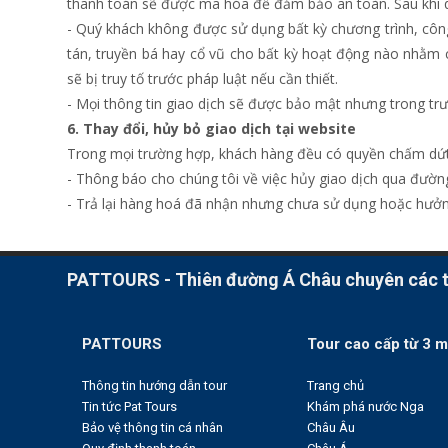
thanh toán sẽ được mã hóa để đảm bảo an toàn. Sau khi qu
- Quý khách không được sử dụng bất kỳ chương trình, công
tán, truyền bá hay cổ vũ cho bất kỳ hoạt động nào nhằm c
sẽ bị truy tố trước pháp luật nếu cần thiết.
- Mọi thông tin giao dịch sẽ được bảo mật nhưng trong trư
6. Thay đổi, hủy bỏ giao dịch tại website
Trong mọi trường hợp, khách hàng đều có quyền chấm dứt 
- Thông báo cho chúng tôi về việc hủy giao dịch qua đườ
- Trả lại hàng hoá đã nhận nhưng chưa sử dụng hoặc hưởng 
PATTOURS - Thiên đường Á Châu chuyên các to
PATTOURS
Tour cao cấp từ 3 m
Thông tin hướng dẫn tour
Trang chủ
Tin tức Pat Tours
Khám phá nước Nga
Bảo vệ thông tin cá nhân
Châu Âu