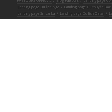
PATTOURS OFFICIAL
/
Blog Pattours
/
Landing page Co
Landing page Du lịch Nga
/
Landing page Du thuyền Bắc 
Landing page Sri Lanka
/
Landing page Du lịch Qatar
/
L