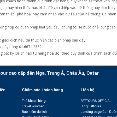
ý khách hoàn thành quá trình đặt hàng, quý khách sẽ thoát khỏi chế
 cụ hay hình thức nào khác để can thiệp vào hệ thống hay làm thay 
an thiệp, phá hoại hay xâm nhập vào dữ liệu của hệ thống. Cá nhân
ờng hợp cơ quan pháp luật yêu cầu, chúng tôi sẽ buộc phải cung cấp 
giao dịch nếu đã thực hiện các biện pháp sau đây:
ng dây nóng 04.6674.2332
bất kỳ lợi ích nào từ hàng hóa đó (theo quy định của chính sách đổi
ur cao cấp đến Nga, Trung Á, Châu Âu, Qatar
iền
Chăm sóc khách hàng
Liên hệ
Thẻ khách hàng
PATTOURS OFFICIAL
Travel voucher
Blog Pattours
Bảo hiểm du lịch
Landing page Con Đườn