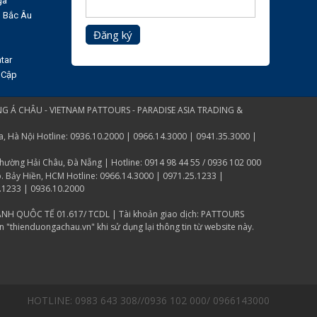
ga
n Bắc Âu
Đăng ký
tar
 Cập
G Á CHÂU - VIETNAM PATTOURS - PARADISE ASIA TRADING &
Hà Nội Hotline: 0936.10.2000 | 0966.14.3000 | 0941.35.3000 |
ờng Hải Châu, Đà Nẵng | Hotline: 0914 98 44 55 / 0936 102 000
p. Bảy Hiền, HCM Hotline: 0966.14.3000 | 0971.25.1233 |
.1233 | 0936.10.2000
̀NH QUÔC TẾ 01.617/ TCDL | Tài khoản giao dịch: PATTOURS
thienduongachau.vn" khi sử dụng lại thông tin từ website này.
HOTLINE: 0983 643 308//0936 102 000/ 0966143000