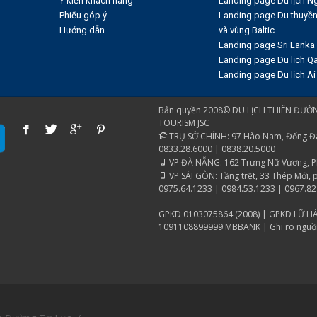
Ý kiến khách hàng
Landing page Du lịch N
Phiếu góp ý
Landing page Du thuyề
Hướng dẫn
và vùng Baltic
Landing page Sri Lanka
Landing page Du lịch Qa
Landing page Du lịch Ai
Bản quyền 2008© DU LỊCH THIÊN ĐƯỜN
TOURISM JSC
TRỤ SỞ CHÍNH: 97 Hào Nam, Đống Đa, 
0833.28.6000 | 0838.20.5000
VP ĐÀ NẴNG: 162 Trưng Nữ Vương, Phư
VP SÀI GÒN: Tầng trệt, 33 Thép Mới, 
0975.64.1233 | 0984.53.1233 | 0967.82
------------
GPKD 0103075864 (2008) | GPKD LỮ HA
1091108899999 MBBANK | Ghi rõ nguồn "