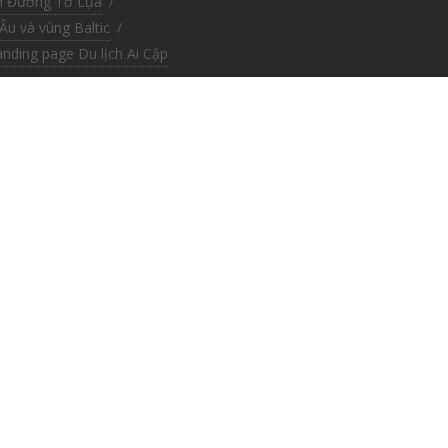
n Đường Tơ Lụa
/
Âu và vùng Baltic
/
anding page Du lịch Ai Cập