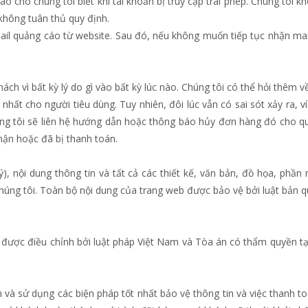
cho chúng tôi biết khi tài khoản bị truy cập trái phép. Chúng tôi khô
không tuân thủ quy định.
ail quảng cáo từ website. Sau đó, nếu không muốn tiếp tục nhận mai
ch vì bất kỳ lý do gì vào bất kỳ lúc nào. Chúng tôi có thể hỏi thêm v
 nhất cho người tiêu dùng. Tuy nhiên, đôi lúc vẫn có sai sót xảy ra,
úng tôi sẽ liên hệ hướng dẫn hoặc thông báo hủy đơn hàng đó cho q
ận hoặc đã bị thanh toán.
), nội dung thông tin và tất cả các thiết kế, văn bản, đồ họa, phầ
ng tôi. Toàn bộ nội dung của trang web được bảo vệ bởi luật bản 
 được điều chỉnh bởi luật pháp Việt Nam và Tòa án có thẩm quyền tại
n và sử dụng các biện pháp tốt nhất bảo vệ thông tin và việc thanh t