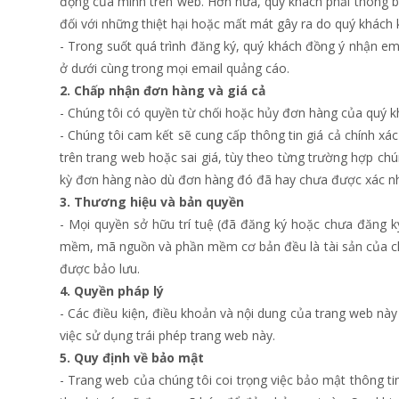
động của mình trên web. Hơn nữa, quý khách phải thông báo 
đối với những thiệt hại hoặc mất mát gây ra do quý khách 
- Trong suốt quá trình đăng ký, quý khách đồng ý nhận em
ở dưới cùng trong mọi email quảng cáo.
2. Chấp nhận đơn hàng và giá cả
- Chúng tôi có quyền từ chối hoặc hủy đơn hàng của quý khá
- Chúng tôi cam kết sẽ cung cấp thông tin giá cả chính xác
trên trang web hoặc sai giá, tùy theo từng trường hợp ch
kỳ đơn hàng nào dù đơn hàng đó đã hay chưa được xác nh
3. Thương hiệu và bản quyền
- Mọi quyền sở hữu trí tuệ (đã đăng ký hoặc chưa đăng ký
mềm, mã nguồn và phần mềm cơ bản đều là tài sản của chú
được bảo lưu.
4. Quyền pháp lý
- Các điều kiện, điều khoản và nội dung của trang web này
việc sử dụng trái phép trang web này.
5. Quy định về bảo mật
- Trang web của chúng tôi coi trọng việc bảo mật thông ti