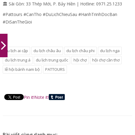
🏛️ Sài Gòn: 33 Thép Mới, P. Bảy Hiền | Hotline: 0971.25.1233
#Pattours #CanTho #DuLichChieuSau #HanhTrinhDocBan
#DiSanTheGioi
du lịch ai cập
du lịch châu âu
du lịch châu phi
du lịch nga
du lịch trung á
du lịch trung quốc
hội chợ
hội chợ cần thơ
lễ hội bánh nam bộ
PATTOURS
Pin it!
Note it!
Bài viết cùng danh mục: