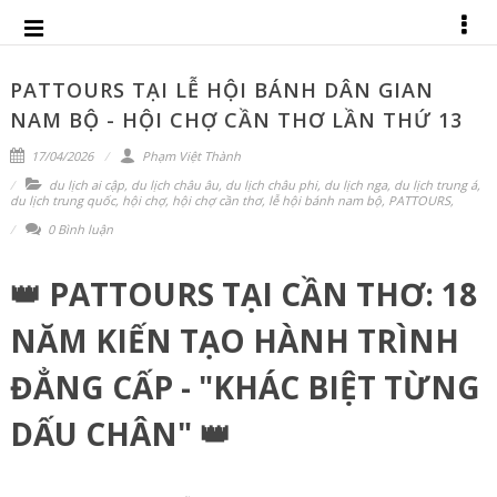
PATTOURS TẠI LỄ HỘI BÁNH DÂN GIAN
NAM BỘ - HỘI CHỢ CẦN THƠ LẦN THỨ 13
17/04/2026
Phạm Việt Thành
du lịch ai cập
,
du lịch châu âu
,
du lịch châu phi
,
du lịch nga
,
du lịch trung á
,
du lịch trung quốc
,
hội chợ
,
hội chợ cần thơ
,
lễ hội bánh nam bộ
,
PATTOURS
,
0 Bình luận
👑 PATTOURS TẠI CẦN THƠ: 18
NĂM KIẾN TẠO HÀNH TRÌNH
ĐẲNG CẤP - "KHÁC BIỆT TỪNG
DẤU CHÂN" 👑