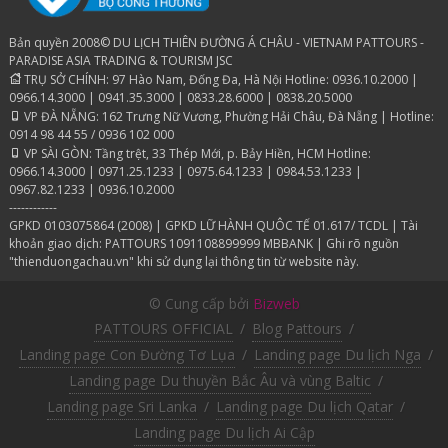
Bản quyền 2008© DU LỊCH THIÊN ĐƯỜNG Á CHÂU - VIETNAM PATTOURS -
PARADISE ASIA TRADING & TOURISM JSC
TRỤ SỞ CHÍNH: 97 Hào Nam, Đống Đa, Hà Nội Hotline: 0936.10.2000 |
0966.14.3000 | 0941.35.3000 | 0833.28.6000 | 0838.20.5000
VP ĐÀ NẴNG: 162 Trưng Nữ Vương, Phường Hải Châu, Đà Nẵng | Hotline:
0914 98 44 55 / 0936 102 000
VP SÀI GÒN: Tầng trệt, 33 Thép Mới, p. Bảy Hiền, HCM Hotline:
0966.14.3000 | 0971.25.1233 | 0975.64.1233 | 0984.53.1233 |
0967.82.1233 | 0936.10.2000
------------
GPKD 0103075864 (2008) | GPKD LỮ HÀNH QUÔC TẾ 01.617/ TCDL | Tài
khoản giao dịch: PATTOURS 1091108899999 MBBANK | Ghi rõ nguồn
"thienduongachau.vn" khi sử dụng lại thông tin từ website này.
© Cung cấp bởi
Bizweb
PATTOURS OFFICIAL
/
Blog Pattours
/
Landing page Con Đường Tơ Lụa
/
Landing page Du lịch Nga
/
Landing page Du thuyền Bắc Âu và vùng Baltic
/
Landing page Sri Lanka
/
Landing page Du lịch Qatar
/
Landing page Du lịch Ai Cập