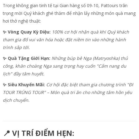
Trong không gian tinh tế tại Gian hàng số 09-10, Pattours trân
trọng mời Quý khách ghé thăm để nhận lấy những món quà mang
hơi thở nghệ thuật:
✨ Vòng Quay Kỳ Diệu:
100% cơ hội nhận quà khi Quý khách
tham gia đố vui văn hóa hoặc đặt niềm tin vào những hành
trình sắp tới.
✨ Quà Tặng Giới Hạn:
Những búp bê Nga (Matryoshka) thủ
công, khăn choàng Nga sang trọng hay cuốn "Cẩm nang du
lịch" đầy tâm huyết.
✨ Siêu Khuyến Mãi:
Cơ hội đặc biệt tham gia chương trình "ĐI
TOUR TRÚNG TOUR" – Món quà tri ân cho những tâm hồn yêu
dịch chuyển.
📍 VỊ TRÍ ĐIỂM HẸN: