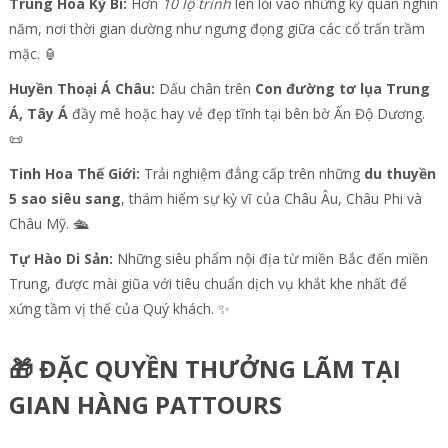
Trung Hoa Kỳ Bí:
Hơn
10 lộ trình
len lỏi vào những kỳ quan nghìn
năm, nơi thời gian dường như ngưng đọng giữa các cổ trấn trầm
mặc. 🏮
Huyền Thoại Á Châu:
Dấu chân trên
Con đường tơ lụa Trung
Á, Tây Á
đầy mê hoặc hay vẻ đẹp tĩnh tại bên bờ Ấn Độ Dương.
📜
Tinh Hoa Thế Giới:
Trải nghiệm đẳng cấp trên những
du thuyền
5 sao siêu sang
, thám hiểm sự kỳ vĩ của Châu Âu, Châu Phi và
Châu Mỹ. 🛳️
Tự Hào Di Sản:
Những siêu phẩm nội địa từ miền Bắc đến miền
Trung, được mài giũa với tiêu chuẩn dịch vụ khắt khe nhất để
xứng tầm vị thế của Quý khách. ✨
🎁 ĐẶC QUYỀN THƯỞNG LÃM TẠI
GIAN HÀNG PATTOURS