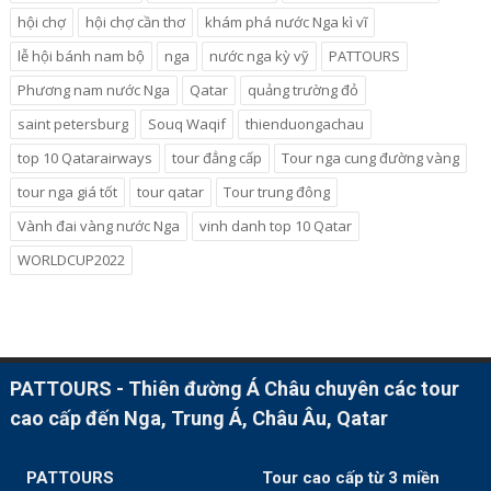
hội chợ
hội chợ cần thơ
khám phá nước Nga kì vĩ
lễ hội bánh nam bộ
nga
nước nga kỳ vỹ
PATTOURS
Phương nam nước Nga
Qatar
quảng trường đỏ
saint petersburg
Souq Waqif
thienduongachau
top 10 Qatarairways
tour đẳng cấp
Tour nga cung đường vàng
tour nga giá tốt
tour qatar
Tour trung đông
Vành đai vàng nước Nga
vinh danh top 10 Qatar
WORLDCUP2022
PATTOURS - Thiên đường Á Châu chuyên các tour
cao cấp đến Nga, Trung Á, Châu Âu, Qatar
PATTOURS
Tour cao cấp từ 3 miền