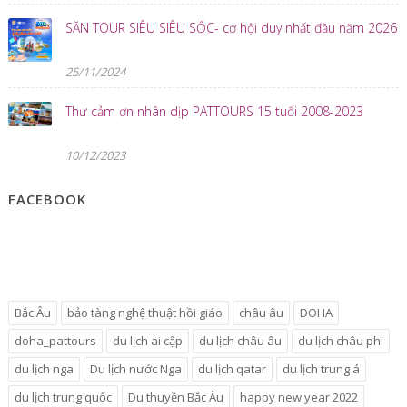
SĂN TOUR SIÊU SIÊU SỐC- cơ hội duy nhất đầu năm 2026
25/11/2024
Thư cảm ơn nhân dịp PATTOURS 15 tuổi 2008-2023
10/12/2023
FACEBOOK
Bắc Âu
bảo tàng nghệ thuật hồi giáo
châu âu
DOHA
doha_pattours
du lịch ai cập
du lịch châu âu
du lịch châu phi
du lịch nga
Du lịch nước Nga
du lịch qatar
du lịch trung á
du lịch trung quốc
Du thuyền Bắc Âu
happy new year 2022