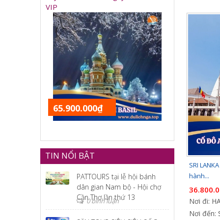
VIP
65.900.000₫
TIN NỔI BẬT
SRI LANKA 
hành...
PATTOURS tại lễ hội bánh
dân gian Nam bộ - Hội chợ
36.800.
Cần Thơ lần thứ 13
0 bình luận
Nơi đi: 
Nơi đến: 