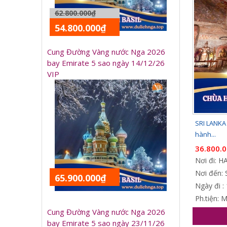
62.800.000₫
54.800.000₫
Cung Đường Vàng nước Nga 2026
bay Emirate 5 sao ngày 14/12/26
VIP
SRI LANKA 
hành...
36.800.
Nơi đi: 
Nơi đến: 
65.900.000₫
Ngày đi :
Ph.tiện: 
Cung Đường Vàng nước Nga 2026
bay Emirate 5 sao ngày 23/11/26