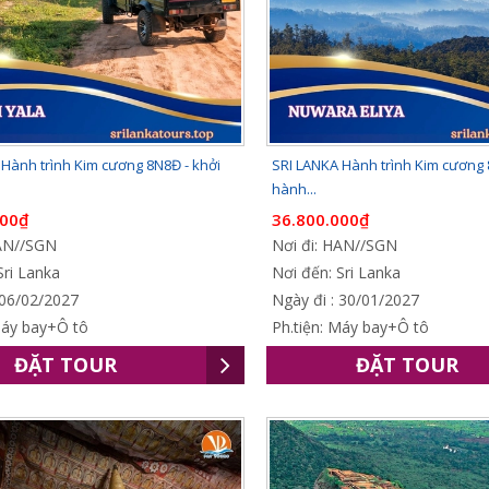
Hành trình Kim cương 8N8Đ - khởi
SRI LANKA Hành trình Kim cương 
hành...
000₫
36.800.000₫
HAN//SGN
Nơi đi: HAN//SGN
Sri Lanka
Nơi đến: Sri Lanka
 06/02/2027
Ngày đi : 30/01/2027
Máy bay+Ô tô
Ph.tiện: Máy bay+Ô tô
ĐẶT TOUR
ĐẶT TOUR