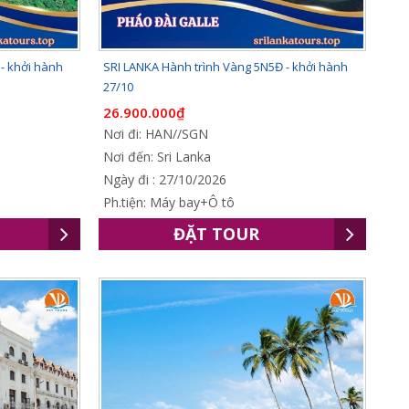
- khởi hành
SRI LANKA Hành trình Vàng 5N5Đ - khởi hành
27/10
26.900.000₫
Nơi đi: HAN//SGN
Nơi đến: Sri Lanka
Ngày đi : 27/10/2026
Ph.tiện: Máy bay+Ô tô
ĐẶT TOUR