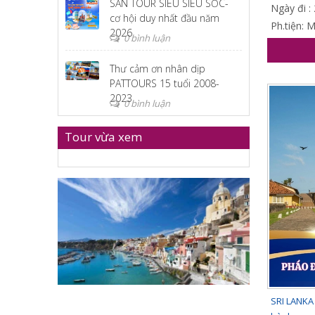
SĂN TOUR SIÊU SIÊU SỐC-
Ngày đi :
cơ hội duy nhất đầu năm
Ph.tiện: 
2026
0 bình luận
Thư cảm ơn nhân dịp
PATTOURS 15 tuổi 2008-
2023
0 bình luận
Tour vừa xem
SRI LANKA 