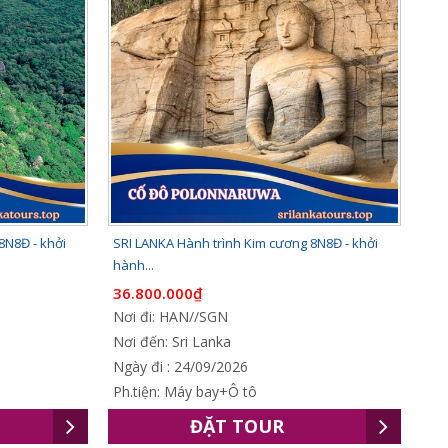
8N8Đ - khởi
SRI LANKA Hành trình Kim cương 8N8Đ - khởi
hành...
36.800.000₫
Nơi đi: HAN//SGN
Nơi đến: Sri Lanka
Ngày đi : 24/09/2026
Ph.tiện: Máy bay+Ô tô
ĐẶT TOUR