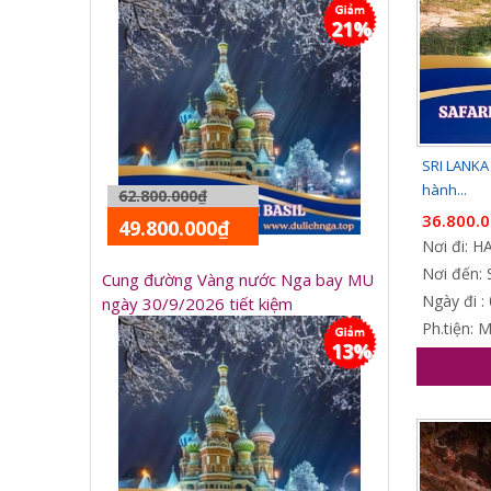
21%
SRI LANKA 
hành...
62.800.000₫
36.800.
49.800.000₫
Nơi đi: 
Nơi đến: 
Cung đường Vàng nước Nga bay MU
Ngày đi :
ngày 30/9/2026 tiết kiệm
Ph.tiện: 
13%