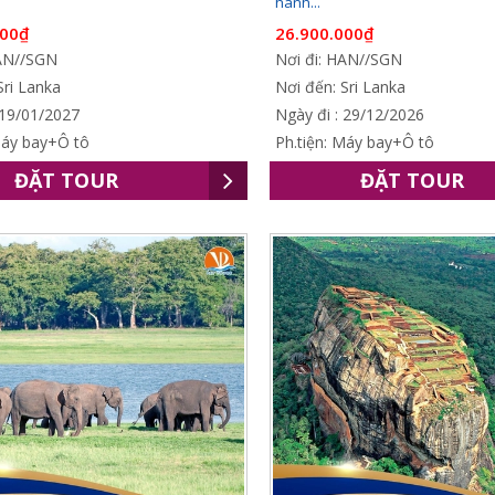
hành...
000₫
26.900.000₫
HAN//SGN
Nơi đi: HAN//SGN
Sri Lanka
Nơi đến: Sri Lanka
 19/01/2027
Ngày đi : 29/12/2026
Máy bay+Ô tô
Ph.tiện: Máy bay+Ô tô
ĐẶT TOUR
ĐẶT TOUR