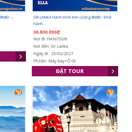
9N8D -...
SRI LANKA Hành trình Kim cương 8N8Đ - khởi
hành...
36.800.000₫
Nơi đi: HAN//SGN
Nơi đến: Sri Lanka
Ngày đi : 25/02/2027
Ph.tiện: Máy bay+Ô tô
ĐẶT TOUR