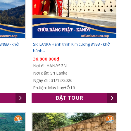
8N8Đ - khởi
SRI LANKA Hành trình Kim cương 8N8Đ - khởi
hành...
36.800.000₫
Nơi đi: HAN//SGN
Nơi đến: Sri Lanka
Ngày đi : 31/12/2026
Ph.tiện: Máy bay+Ô tô
ĐẶT TOUR