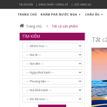
TÀI KHOẢN
ĐĂNG NHẬP / ĐĂNG KÝ
GIỎ HÀNG (0)
TRANG CHỦ
KHÁM PHÁ NƯỚC NGA
CHÂU ÂU
Trang chủ
Tất cả sản phẩm
TÌM KIẾM
Tất c