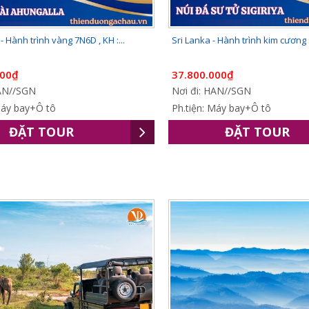
- Hành trình vàng 7N6D , KH :...
Sri Lanka - Hành trình kim cương 
000₫
37.800.000₫
HAN//SGN
Nơi đi: HAN//SGN
Máy bay+Ô tô
Ph.tiện: Máy bay+Ô tô
ĐẶT TOUR
ĐẶT TOUR