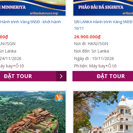
 Hành trình Vàng 5N5Đ - khởi hành
SRI LANKA Hành trình Vàng 5N5Đ 
10/11
000₫
26.900.000₫
HAN//SGN
Nơi đi: HAN//SGN
Sri Lanka
Nơi đến: Sri Lanka
 24/11/2026
Ngày đi : 10/11/2026
Máy bay+Ô tô
Ph.tiện: Máy bay+Ô tô
ĐẶT TOUR
ĐẶT TOUR