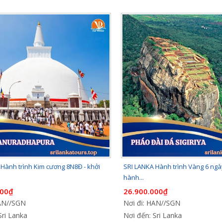
Hành trình Kim cương 8N8Đ - khởi
SRI LANKA Hành trình Vàng 6 ngày
hành...
000₫
26.900.000₫
HAN//SGN
Nơi đi: HAN//SGN
Sri Lanka
Nơi đến: Sri Lanka