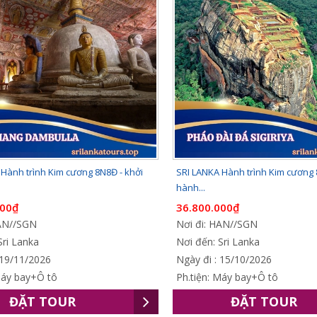
Hành trình Kim cương 8N8Đ - khởi
SRI LANKA Hành trình Kim cương 
hành...
000₫
36.800.000₫
HAN//SGN
Nơi đi: HAN//SGN
Sri Lanka
Nơi đến: Sri Lanka
 19/11/2026
Ngày đi : 15/10/2026
Máy bay+Ô tô
Ph.tiện: Máy bay+Ô tô
ĐẶT TOUR
ĐẶT TOUR