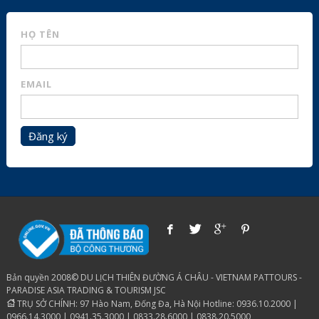
HỌ TÊN
EMAIL
Đăng ký
Bản quyền 2008© DU LỊCH THIÊN ĐƯỜNG Á CHÂU - VIETNAM PATTOURS -
PARADISE ASIA TRADING & TOURISM JSC
TRỤ SỞ CHÍNH: 97 Hào Nam, Đống Đa, Hà Nội Hotline: 0936.10.2000 |
0966.14.3000 | 0941.35.3000 | 0833.28.6000 | 0838.20.5000