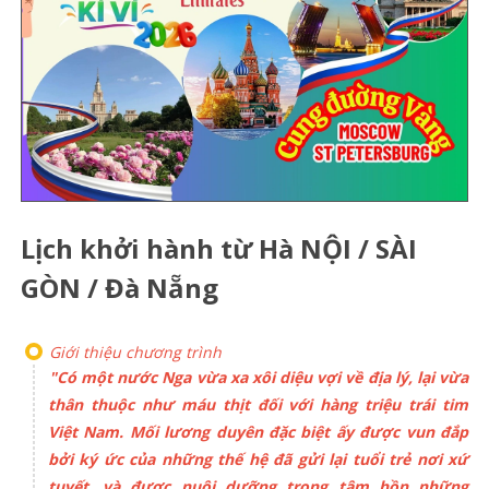
Lịch khởi hành từ Hà NỘI / SÀI
GÒN / Đà Nẵng
Giới thiệu chương trình
"Có một nước Nga vừa xa xôi diệu vợi về địa lý, lại vừa
thân thuộc như máu thịt đối với hàng triệu trái tim
Việt Nam. Mối lương duyên đặc biệt ấy được vun đắp
bởi ký ức của những thế hệ đã gửi lại tuổi trẻ nơi xứ
tuyết, và được nuôi dưỡng trong tâm hồn những