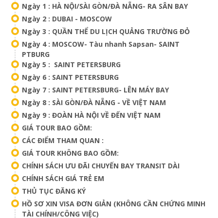
Ngày 1 : HÀ NỘI/SÀI GÒN/ĐÀ NẴNG- RA SÂN BAY
Ngày 2 : DUBAI - MOSCOW
Ngày 3 : QUẦN THỂ DU LỊCH QUẢNG TRƯỜNG ĐỎ
Ngày 4 : MOSCOW- Tàu nhanh Sapsan- SAINT
PTBURG
Ngày 5 : SAINT PETERSBURG
Ngày 6 : SAINT PETERSBURG
Ngày 7 : SAINT PETERSBURG- LÊN MÁY BAY
Ngày 8 : SÀI GÒN/ĐÀ NẴNG - VỀ VIỆT NAM
Ngày 9 : ĐOÀN HÀ NỘI VỀ ĐẾN VIỆT NAM
GIÁ TOUR BAO GỒM:
CÁC ĐIỂM THAM QUAN :
GIÁ TOUR KHÔNG BAO GỒM:
CHÍNH SÁCH ƯU ĐÃI CHUYẾN BAY TRANSIT DÀI
CHÍNH SÁCH GIÁ TRẺ EM
THỦ TỤC ĐĂNG KÝ
HỒ SƠ XIN VISA ĐƠN GIẢN (KHÔNG CẦN CHỨNG MINH
TÀI CHÍNH/CÔNG VIỆC)