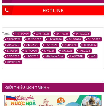
HOTLINE
Tags:
14/12/2026
23/11/2026
2/11/2026
24/10/2026
23/10/2026
22/10/2026
17/10/2026
8/10/2026
5/10/2026
28/9/2026
21/9/2026
14/9/2026
28/8/2026
10/8/2026
3/8/2026
13/7/2026
6/7/2026
9/6/2026
1/6/2026
26/5/2026
12/5/2026
Máy bay+Ô tô
HAN//SGN
tag3
08/10/2026
GIỚI THIỆU-LỊCH TRÌNH