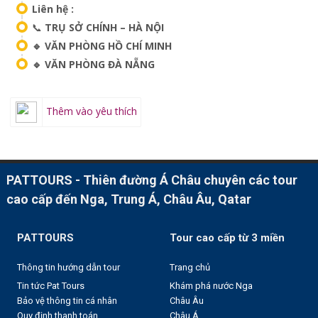
Liên hệ :
📞
TRỤ SỞ CHÍNH – HÀ NỘI
🔹 VĂN PHÒNG HỒ CHÍ MINH
🔹 VĂN PHÒNG ĐÀ NẴNG
Thêm vào yêu thích
PATTOURS - Thiên đường Á Châu chuyên các tour
cao cấp đến Nga, Trung Á, Châu Âu, Qatar
PATTOURS
Tour cao cấp từ 3 miền
Thông tin hướng dẫn tour
Trang chủ
Tin tức Pat Tours
Khám phá nước Nga
Bảo vệ thông tin cá nhân
Châu Âu
Quy định thanh toán
Châu Á