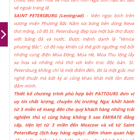
vẻ ngoài tráng lệ.
SAINT PETERSBURG (Leningrad)
– Viên ngọc bích trên
vương miện Phương Bắc Nằm soi bóng bên dòng Neva
thơ mộng, cố đô St. Petersburg đẹp tựa một bài thơ được
viết bằng đá và nước. Được mệnh danh là "Venice
phương Bắc", cố đô này khiến cả thế giới ngưỡng mộ bởi
những cung điện Mùa Đông, Mùa Hè, Mùa Thu lộng lẫy
xa hoa và những nhà thờ với kiến trúc độc bản. St.
Petersburg không chỉ là một điểm đến, đó là một giấc mơ
nghệ thuật mà bất kỳ ai cũng khao khát một lần được
đắm mình.
Thiết kế chương trình phù hợp bởi PATTOURS đơn vị
uy tín chất lượng, chuyên thị trường Nga; khởi hành
từ 3 miền sẽ mang đến cho quý khách hàng những trải
nghiệm thú vị cùng hàng không 5 sao EMIRATE đẳng
cấp, tiện lợi từ 3 miền đến Moscow và về từ Saint
PetersBurg (lịch bay hàng ngày): điểm tham quan hấp