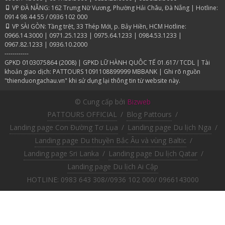
VP ĐÀ NẴNG: 162 Trưng Nữ Vương, Phường Hải Châu, Đà Nẵng | Hotline:
0914 98 44 55 / 0936 102 000
VP SÀI GÒN: Tầng trệt, 33 Thép Mới, p. Bảy Hiền, HCM Hotline:
0966.14.3000 | 0971.25.1233 | 0975.64.1233 | 0984.53.1233 |
0967.82.1233 | 0936.10.2000
------------
GPKD 0103075864 (2008) | GPKD LỮ HÀNH QUÔC TẾ 01.617/ TCDL | Tài
khoản giao dịch: PATTOURS 1091108899999 MBBANK | Ghi rõ nguồn
"thienduongachau.vn" khi sử dụng lại thông tin từ website này.
© Cung cấp bởi
Bizweb
PATTOURS OFFICIAL
/
Blog Pattours
/
Landing page Con Đường Tơ Lụa
/
Landing page Du lịch Nga
/
Landing page Du thuyền Bắc Âu và vùng Baltic
/
Landing page Sri Lanka
/
Landing page Du lịch Qatar
/
Landing page Du lịch Ai Cập
HOTLINE: 0983 643 308//0936 102 000/ 0966143000