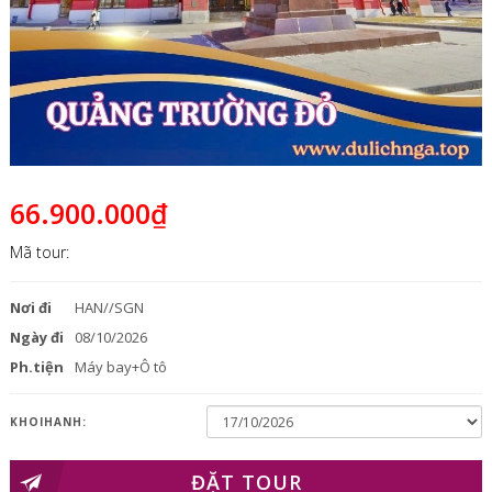
66.900.000₫
Mã tour:
Nơi đi
HAN//SGN
Ngày đi
08/10/2026
Ph.tiện
Máy bay+Ô tô
KHOIHANH:
ĐẶT TOUR