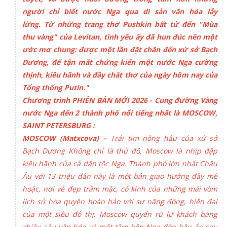
người chỉ biết nước Nga qua di sản văn hóa lẫy
lừng. Từ những trang thơ Pushkin bất tử đến "Mùa
thu vàng" của Levitan, tình yêu ấy đã hun đúc nên một
ước mơ chung: được một lần đặt chân đến xứ sở Bạch
Dương, để tận mắt chứng kiến một nước Nga cường
thịnh, kiêu hãnh và đầy chất thơ của ngày hôm nay của
Tổng thống Putin."
Chương trình PHIÊN BẢN MỚI 2026 - Cung đường Vàng
nước Nga đến 2 thành phố nổi tiếng nhất là MOSCOW,
SAINT PETERSBURG :
MOSCOW (Matxcova) –
Trái tim nồng hậu của xứ sở
Bạch Dương Không chỉ là thủ đô, Moscow là nhịp đập
kiêu hãnh của cả dân tộc Nga. Thành phố lớn nhất Châu
Âu với 13 triệu dân này là một bản giao hưởng đầy mê
hoặc, nơi vẻ đẹp trầm mặc, cổ kính của những mái vòm
lịch sử hòa quyện hoàn hảo với sự năng động, hiện đại
của một siêu đô thị. Moscow quyến rũ lữ khách bằng
chiều sâu văn hóa và một tâm hồn Nga đôn hậu ẩn sau