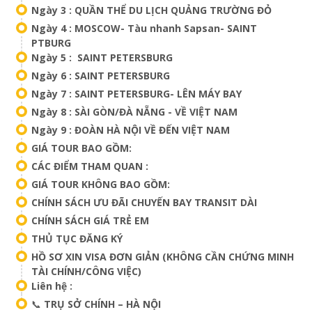
Ngày 3 : QUẦN THỂ DU LỊCH QUẢNG TRƯỜNG ĐỎ
Ngày 4 : MOSCOW- Tàu nhanh Sapsan- SAINT
PTBURG
Ngày 5 : SAINT PETERSBURG
Ngày 6 : SAINT PETERSBURG
Ngày 7 : SAINT PETERSBURG- LÊN MÁY BAY
Ngày 8 : SÀI GÒN/ĐÀ NẴNG - VỀ VIỆT NAM
Ngày 9 : ĐOÀN HÀ NỘI VỀ ĐẾN VIỆT NAM
GIÁ TOUR BAO GỒM:
CÁC ĐIỂM THAM QUAN :
GIÁ TOUR KHÔNG BAO GỒM:
CHÍNH SÁCH ƯU ĐÃI CHUYẾN BAY TRANSIT DÀI
CHÍNH SÁCH GIÁ TRẺ EM
THỦ TỤC ĐĂNG KÝ
HỒ SƠ XIN VISA ĐƠN GIẢN (KHÔNG CẦN CHỨNG MINH
TÀI CHÍNH/CÔNG VIỆC)
Liên hệ :
📞
TRỤ SỞ CHÍNH – HÀ NỘI