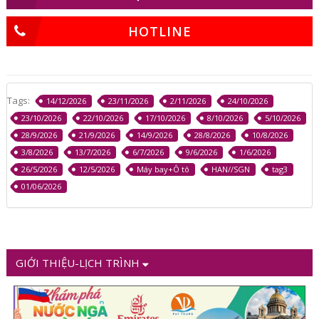
HOTLINE
Tags:
14/12/2026
23/11/2026
2/11/2026
24/10/2026
23/10/2026
22/10/2026
17/10/2026
8/10/2026
5/10/2026
28/9/2026
21/9/2026
14/9/2026
28/8/2026
10/8/2026
3/8/2026
13/7/2026
6/7/2026
9/6/2026
1/6/2026
26/5/2026
12/5/2026
Máy bay+Ô tô
HAN//SGN
tag3
01/06/2026
GIỚI THIỆU-LỊCH TRÌNH