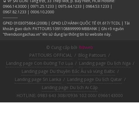
VP SÀI GÒN: Tầng trệt, 33 Thép Mới, p. Bảy Hiền, HCM Hotline:
0966.14.3000 | 0971.25.1233 | 0975.64.1233 | 0984.53.1233 |
0967.82.1233 | 0936.10.2000
------------
GPKD 0103075864 (2008) | GPKD LỮ HÀNH QUÔC TẾ 01.617/ TCDL | Tài
khoản giao dịch: PATTOURS 1091108899999 MBBANK | Ghi rõ nguồn
"thienduongachau.vn" khi sử dụng lại thông tin từ website này.
© Cung cấp bởi
Bizweb
PATTOURS OFFICIAL
/
Blog Pattours
/
Landing page Con Đường Tơ Lụa
/
Landing page Du lịch Nga
/
Landing page Du thuyền Bắc Âu và vùng Baltic
/
Landing page Sri Lanka
/
Landing page Du lịch Qatar
/
Landing page Du lịch Ai Cập
HOTLINE: 0983 643 308//0936 102 000/ 0966143000