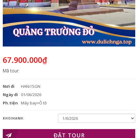
67.900.000₫
Mã tour:
Nơi đi
HAN//SGN
Ngày đi
01/06/2026
Ph.tiện
Máy bay+Ô tô
KHOIHANH:
ĐẶT TOUR