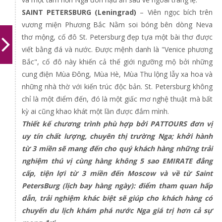
SAINT PETERSBURG (Leningrad)
– Viên ngọc bích trên
vương miện Phương Bắc Nằm soi bóng bên dòng Neva
thơ mộng, cố đô St. Petersburg đẹp tựa một bài thơ được
viết bằng đá và nước. Được mệnh danh là "Venice phương
Bắc", cố đô này khiến cả thế giới ngưỡng mộ bởi những
cung điện Mùa Đông, Mùa Hè, Mùa Thu lộng lẫy xa hoa và
những nhà thờ với kiến trúc độc bản. St. Petersburg không
chỉ là một điểm đến, đó là một giấc mơ nghệ thuật mà bất
kỳ ai cũng khao khát một lần được đắm mình.
Thiết kế chương trình phù hợp bởi PATTOURS đơn vị
uy tín chất lượng, chuyên thị trường Nga; khởi hành
từ 3 miền sẽ mang đến cho quý khách hàng những trải
nghiệm thú vị cùng hàng không 5 sao EMIRATE đẳng
cấp, tiện lợi từ 3 miền đến Moscow và về từ Saint
PetersBurg (lịch bay hàng ngày): điểm tham quan hấp
dẫn, trải nghiệm khác biệt sẽ giúp cho khách hàng có
chuyến du lịch khám phá nước Nga giá trị hơn cả sự