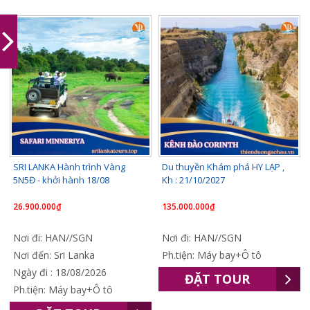
SRI LANKA Hành trình Vàng
Du thuyền Khám phá HY LẠP ,
5N5Đ - khởi hành 18/08
Kh : 21/10/2027
26.900.000₫
135.000.000₫
Nơi đi: HAN//SGN
Nơi đi: HAN//SGN
Nơi đến: Sri Lanka
Ph.tiện: Máy bay+Ô tô
Ngày đi : 18/08/2026
ĐẶT TOUR
Ph.tiện: Máy bay+Ô tô