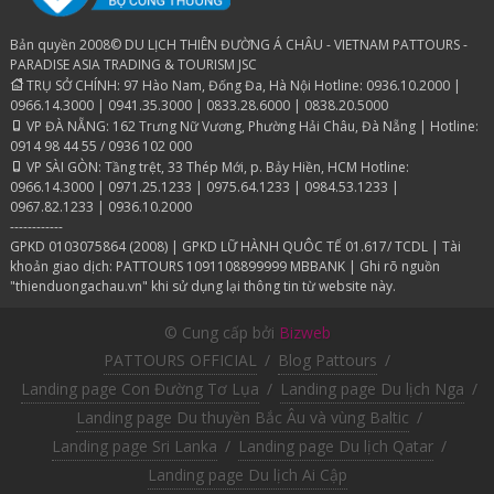
Bản quyền 2008© DU LỊCH THIÊN ĐƯỜNG Á CHÂU - VIETNAM PATTOURS -
PARADISE ASIA TRADING & TOURISM JSC
TRỤ SỞ CHÍNH: 97 Hào Nam, Đống Đa, Hà Nội Hotline: 0936.10.2000 |
0966.14.3000 | 0941.35.3000 | 0833.28.6000 | 0838.20.5000
VP ĐÀ NẴNG: 162 Trưng Nữ Vương, Phường Hải Châu, Đà Nẵng | Hotline:
0914 98 44 55 / 0936 102 000
VP SÀI GÒN: Tầng trệt, 33 Thép Mới, p. Bảy Hiền, HCM Hotline:
0966.14.3000 | 0971.25.1233 | 0975.64.1233 | 0984.53.1233 |
0967.82.1233 | 0936.10.2000
------------
GPKD 0103075864 (2008) | GPKD LỮ HÀNH QUÔC TẾ 01.617/ TCDL | Tài
khoản giao dịch: PATTOURS 1091108899999 MBBANK | Ghi rõ nguồn
"thienduongachau.vn" khi sử dụng lại thông tin từ website này.
© Cung cấp bởi
Bizweb
PATTOURS OFFICIAL
/
Blog Pattours
/
Landing page Con Đường Tơ Lụa
/
Landing page Du lịch Nga
/
Landing page Du thuyền Bắc Âu và vùng Baltic
/
Landing page Sri Lanka
/
Landing page Du lịch Qatar
/
Landing page Du lịch Ai Cập