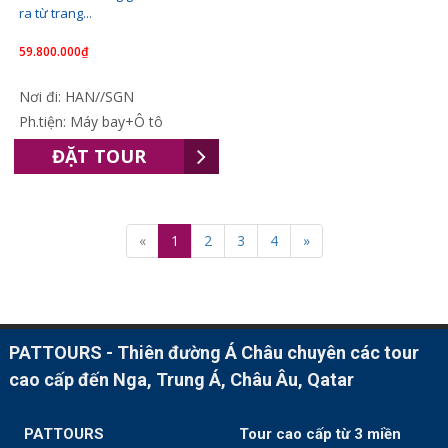
ra từ trang...
59.800.000₫
Nơi đi: HAN//SGN
Ph.tiện: Máy bay+Ô tô
ĐẶT TOUR
«
1
2
3
4
»
PATTOURS - Thiên đường Á Châu chuyên các tour
cao cấp đến Nga, Trung Á, Châu Âu, Qatar
PATTOURS
Tour cao cấp từ 3 miền