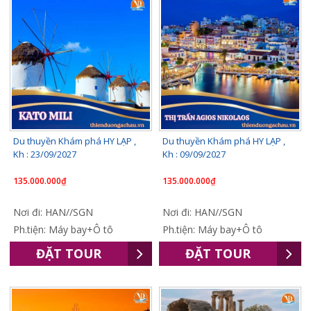
Du thuyền Khám phá HY LẠP ,
Du thuyền Khám phá HY LẠP ,
Kh : 23/09/2027
Kh : 09/09/2027
135.000.000₫
135.000.000₫
Nơi đi: HAN//SGN
Nơi đi: HAN//SGN
Ph.tiện: Máy bay+Ô tô
Ph.tiện: Máy bay+Ô tô
ĐẶT TOUR
ĐẶT TOUR