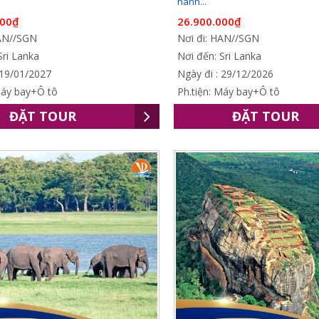
hành...
000₫
26.900.000₫
HAN//SGN
Nơi đi: HAN//SGN
Sri Lanka
Nơi đến: Sri Lanka
 19/01/2027
Ngày đi : 29/12/2026
Máy bay+Ô tô
Ph.tiện: Máy bay+Ô tô
ĐẶT TOUR
ĐẶT TOUR