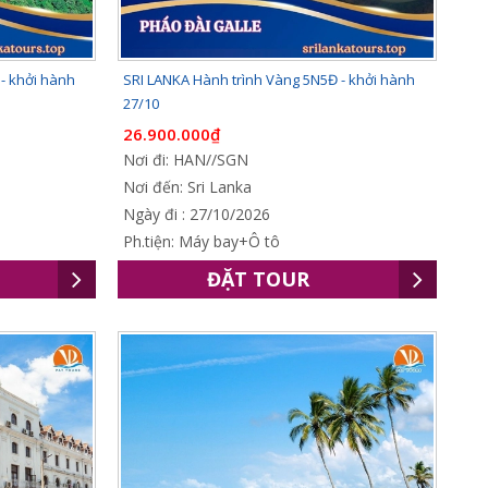
- khởi hành
SRI LANKA Hành trình Vàng 5N5Đ - khởi hành
27/10
26.900.000₫
Nơi đi: HAN//SGN
Nơi đến: Sri Lanka
Ngày đi : 27/10/2026
Ph.tiện: Máy bay+Ô tô
ĐẶT TOUR