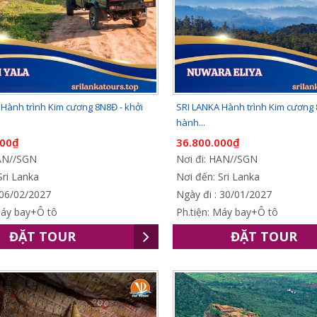
Hành trình Kim cương 8N8Đ - khởi
SRI LANKA Hành trình Kim cương 
hành...
000₫
36.800.000₫
HAN//SGN
Nơi đi: HAN//SGN
Sri Lanka
Nơi đến: Sri Lanka
 06/02/2027
Ngày đi : 30/01/2027
Máy bay+Ô tô
Ph.tiện: Máy bay+Ô tô
ĐẶT TOUR
ĐẶT TOUR