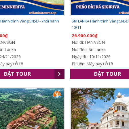
 Hành trình Vàng 5N5Đ - khởi hành
SRI LANKA Hành trình Vàng 5N5Đ 
10/11
000₫
26.900.000₫
HAN//SGN
Nơi đi: HAN//SGN
Sri Lanka
Nơi đến: Sri Lanka
 24/11/2026
Ngày đi : 10/11/2026
Máy bay+Ô tô
Ph.tiện: Máy bay+Ô tô
ĐẶT TOUR
ĐẶT TOUR