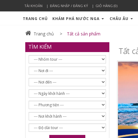
TÀI KHOẢN
ĐĂNG NHẬP / ĐĂNG KÝ
GIỎ HÀNG (0)
TRANG CHỦ
KHÁM PHÁ NƯỚC NGA
CHÂU ÂU
Trang chủ
Tất cả sản phẩm
TÌM KIẾM
Tất c