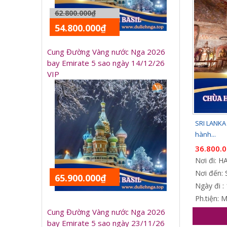
62.800.000₫
54.800.000₫
Cung Đường Vàng nước Nga 2026
bay Emirate 5 sao ngày 14/12/26
VIP
SRI LANKA 
hành...
36.800.
Nơi đi: 
Nơi đến: 
65.900.000₫
Ngày đi :
Ph.tiện: 
Cung Đường Vàng nước Nga 2026
bay Emirate 5 sao ngày 23/11/26