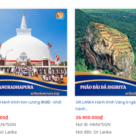
Hành trình Kim cương 8N8Đ - khởi
SRI LANKA Hành trình Vàng 6 ngày
hành...
000₫
26.900.000₫
HAN//SGN
Nơi đi: HAN//SGN
Sri Lanka
Nơi đến: Sri Lanka