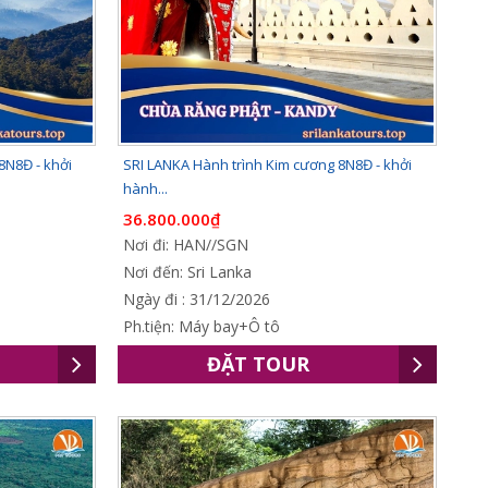
8N8Đ - khởi
SRI LANKA Hành trình Kim cương 8N8Đ - khởi
hành...
36.800.000₫
Nơi đi: HAN//SGN
Nơi đến: Sri Lanka
Ngày đi : 31/12/2026
Ph.tiện: Máy bay+Ô tô
ĐẶT TOUR