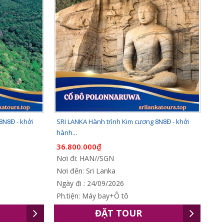
8N8Đ - khởi
SRI LANKA Hành trình Kim cương 8N8Đ - khởi
hành...
36.800.000₫
Nơi đi: HAN//SGN
Nơi đến: Sri Lanka
Ngày đi : 24/09/2026
Ph.tiện: Máy bay+Ô tô
ĐẶT TOUR