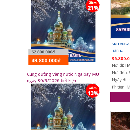
21%
SRI LANKA 
hành...
62.800.000₫
36.800.
49.800.000₫
Nơi đi: 
Nơi đến: 
Cung đường Vàng nước Nga bay MU
Ngày đi :
ngày 30/9/2026 tiết kiệm
Ph.tiện: 
13%