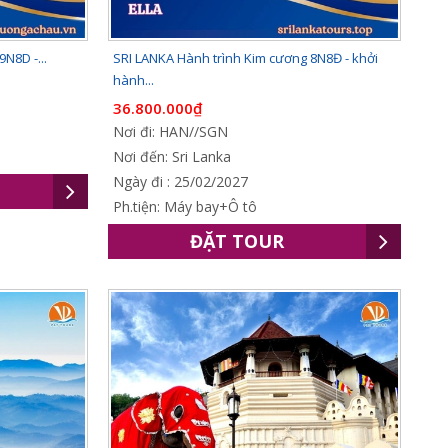
9N8D -...
SRI LANKA Hành trình Kim cương 8N8Đ - khởi
hành...
36.800.000₫
Nơi đi: HAN//SGN
Nơi đến: Sri Lanka
Ngày đi : 25/02/2027
Ph.tiện: Máy bay+Ô tô
ĐẶT TOUR