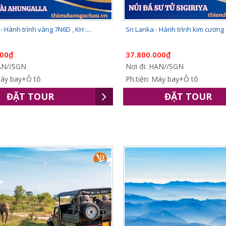
- Hành trình vàng 7N6D , KH :...
Sri Lanka - Hành trình kim cương 
000₫
37.800.000₫
HAN//SGN
Nơi đi: HAN//SGN
Máy bay+Ô tô
Ph.tiện: Máy bay+Ô tô
ĐẶT TOUR
ĐẶT TOUR