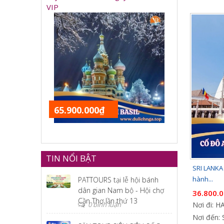
VIP
65.900.000₫
TIN NỔI BẬT
SRI LANKA 
hành...
PATTOURS tại lễ hội bánh
dân gian Nam bộ - Hội chợ
36.800.
Cần Thơ lần thứ 13
0 bình luận
Nơi đi: 
Nơi đến: 