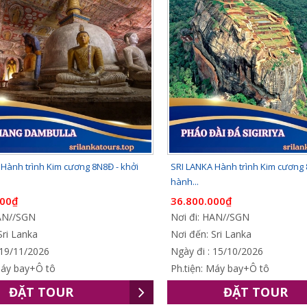
Hành trình Kim cương 8N8Đ - khởi
SRI LANKA Hành trình Kim cương 
hành...
000₫
36.800.000₫
HAN//SGN
Nơi đi: HAN//SGN
Sri Lanka
Nơi đến: Sri Lanka
 19/11/2026
Ngày đi : 15/10/2026
Máy bay+Ô tô
Ph.tiện: Máy bay+Ô tô
ĐẶT TOUR
ĐẶT TOUR