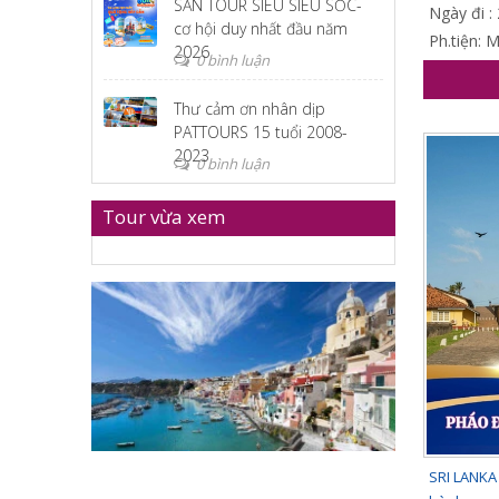
SĂN TOUR SIÊU SIÊU SỐC-
Ngày đi :
cơ hội duy nhất đầu năm
Ph.tiện: 
2026
0 bình luận
Thư cảm ơn nhân dịp
PATTOURS 15 tuổi 2008-
2023
0 bình luận
Tour vừa xem
SRI LANKA 