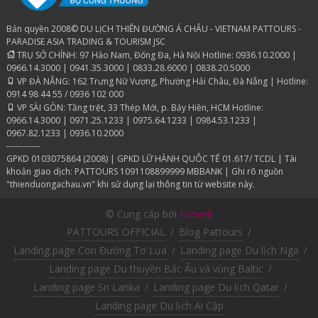
Bản quyền 2008© DU LỊCH THIÊN ĐƯỜNG Á CHÂU - VIETNAM PATTOURS -
PARADISE ASIA TRADING & TOURISM JSC
TRỤ SỞ CHÍNH: 97 Hào Nam, Đống Đa, Hà Nội Hotline: 0936.10.2000 |
0966.14.3000 | 0941.35.3000 | 0833.28.6000 | 0838.20.5000
VP ĐÀ NẴNG: 162 Trưng Nữ Vương, Phường Hải Châu, Đà Nẵng | Hotline:
0914 98 44 55 / 0936 102 000
VP SÀI GÒN: Tầng trệt, 33 Thép Mới, p. Bảy Hiền, HCM Hotline:
0966.14.3000 | 0971.25.1233 | 0975.64.1233 | 0984.53.1233 |
0967.82.1233 | 0936.10.2000
------------
GPKD 0103075864 (2008) | GPKD LỮ HÀNH QUÔC TẾ 01.617/ TCDL | Tài
khoản giao dịch: PATTOURS 1091108899999 MBBANK | Ghi rõ nguồn
"thienduongachau.vn" khi sử dụng lại thông tin từ website này.
© Cung cấp bởi
Bizweb
PATTOURS OFFICIAL
/
Blog Pattours
/
Landing page Con Đường Tơ Lụa
/
Landing page Du lịch Nga
/
Landing page Du thuyền Bắc Âu và vùng Baltic
/
Landing page Sri Lanka
/
Landing page Du lịch Qatar
/
Landing page Du lịch Ai Cập