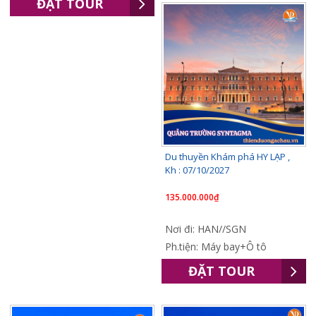
ĐẶT TOUR
Du thuyền Khám phá HY LẠP ,
Kh : 07/10/2027
135.000.000₫
Nơi đi: HAN//SGN
Ph.tiện: Máy bay+Ô tô
ĐẶT TOUR