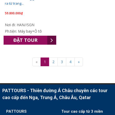
ra từ trang...
59.800.000₫
Nơi đi: HAN//SGN
Ph.tiện: Máy bay+Ô tô
ĐẶT TOUR
«
1
2
3
4
»
PATTOURS - Thiên đường Á Châu chuyên các tour
cao cấp đến Nga, Trung Á, Châu Âu, Qatar
PATTOURS
Tour cao cấp từ 3 miền