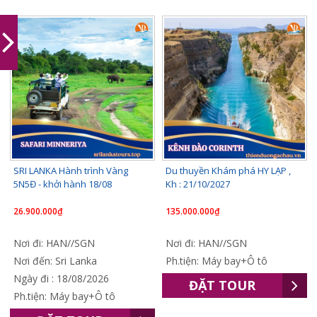
SRI LANKA Hành trình Vàng
Du thuyền Khám phá HY LẠP ,
5N5Đ - khởi hành 18/08
Kh : 21/10/2027
26.900.000₫
135.000.000₫
Nơi đi: HAN//SGN
Nơi đi: HAN//SGN
Nơi đến: Sri Lanka
Ph.tiện: Máy bay+Ô tô
Ngày đi : 18/08/2026
ĐẶT TOUR
Ph.tiện: Máy bay+Ô tô