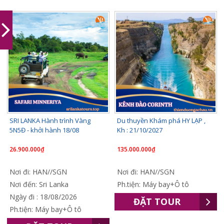
SRI LANKA Hành trình Vàng
Du thuyền Khám phá HY LẠP ,
5N5Đ - khởi hành 18/08
Kh : 21/10/2027
26.900.000₫
135.000.000₫
Nơi đi: HAN//SGN
Nơi đi: HAN//SGN
Nơi đến: Sri Lanka
Ph.tiện: Máy bay+Ô tô
Ngày đi : 18/08/2026
ĐẶT TOUR
Ph.tiện: Máy bay+Ô tô