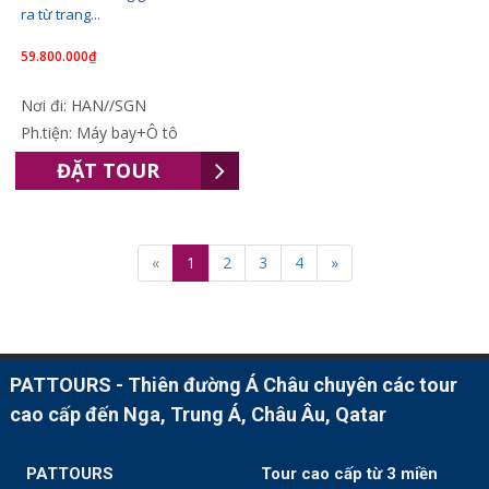
ra từ trang...
59.800.000₫
Nơi đi: HAN//SGN
Ph.tiện: Máy bay+Ô tô
ĐẶT TOUR
«
1
2
3
4
»
PATTOURS - Thiên đường Á Châu chuyên các tour
cao cấp đến Nga, Trung Á, Châu Âu, Qatar
PATTOURS
Tour cao cấp từ 3 miền