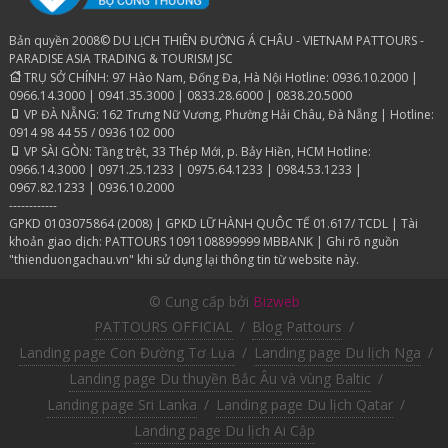
Bản quyền 2008© DU LỊCH THIÊN ĐƯỜNG Á CHÂU - VIETNAM PATTOURS -
PARADISE ASIA TRADING & TOURISM JSC
TRỤ SỞ CHÍNH: 97 Hào Nam, Đống Đa, Hà Nội Hotline: 0936.10.2000 |
0966.14.3000 | 0941.35.3000 | 0833.28.6000 | 0838.20.5000
VP ĐÀ NẴNG: 162 Trưng Nữ Vương, Phường Hải Châu, Đà Nẵng | Hotline:
0914 98 44 55 / 0936 102 000
VP SÀI GÒN: Tầng trệt, 33 Thép Mới, p. Bảy Hiền, HCM Hotline:
0966.14.3000 | 0971.25.1233 | 0975.64.1233 | 0984.53.1233 |
0967.82.1233 | 0936.10.2000
------------
GPKD 0103075864 (2008) | GPKD LỮ HÀNH QUÔC TẾ 01.617/ TCDL | Tài
khoản giao dịch: PATTOURS 1091108899999 MBBANK | Ghi rõ nguồn
"thienduongachau.vn" khi sử dụng lại thông tin từ website này.
© Cung cấp bởi
Bizweb
PATTOURS OFFICIAL
/
Blog Pattours
/
Landing page Con Đường Tơ Lụa
/
Landing page Du lịch Nga
/
Landing page Du thuyền Bắc Âu và vùng Baltic
/
Landing page Sri Lanka
/
Landing page Du lịch Qatar
/
Landing page Du lịch Ai Cập