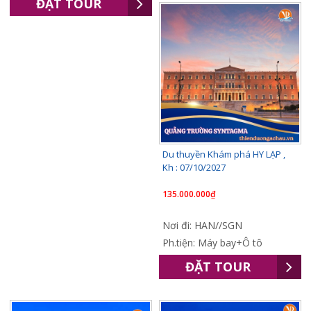
ĐẶT TOUR
Du thuyền Khám phá HY LẠP ,
Kh : 07/10/2027
135.000.000₫
Nơi đi: HAN//SGN
Ph.tiện: Máy bay+Ô tô
ĐẶT TOUR