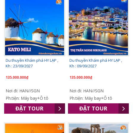
Du thuyền Khám phá HY LẠP ,
Du thuyền Khám phá HY LẠP ,
Kh : 23/09/2027
Kh : 09/09/2027
135.000.000₫
135.000.000₫
Nơi đi: HAN//SGN
Nơi đi: HAN//SGN
Ph.tiện: Máy bay+Ô tô
Ph.tiện: Máy bay+Ô tô
ĐẶT TOUR
ĐẶT TOUR