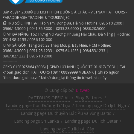
Bản quyền 2008© DU LỊCH THIÊN ĐƯỜNG Á CHÂU - VIETNAM PATTOURS -
PARADISE ASIA TRADING & TOURISM JSC
TRỤ SỞ CHÍNH: 97 Hào Nam, Đống Đa, Hà Nội Hotline: 0936.10.2000 |
0966.14.3000 | 0941.35.3000 | 0833.28.6000 | 0838.20.5000
VP ĐÀ NẴNG: 162 Trưng Nữ Vương, Phường Hải Châu, Đà Nẵng | Hotline:
0914 98 44 55 / 0936 102 000
VP SÀI GÒN: Tầng trệt, 33 Thép Mới, p. Bảy Hiền, HCM Hotline:
0966.14.3000 | 0971.25.1233 | 0975.64.1233 | 0984.53.1233 |
0967.82.1233 | 0936.10.2000
------------
GPKD 0103075864 (2008) | GPKD LỮ HÀNH QUÔC TẾ 01.617/ TCDL | Tài
khoản giao dịch: PATTOURS 1091108899999 MBBANK | Ghi rõ nguồn
"thienduongachau.vn" khi sử dụng lại thông tin từ website này.
© Cung cấp bởi
Bizweb
PATTOURS OFFICIAL
/
Blog Pattours
/
Landing page Con Đường Tơ Lụa
/
Landing page Du lịch Nga
/
Landing page Du thuyền Bắc Âu và vùng Baltic
/
Landing page Sri Lanka
/
Landing page Du lịch Qatar
/
Landing page Du lịch Ai Cập