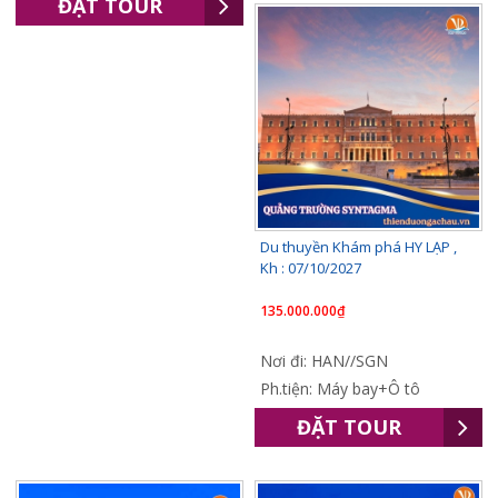
ĐẶT TOUR
Du thuyền Khám phá HY LẠP ,
Kh : 07/10/2027
135.000.000₫
Nơi đi: HAN//SGN
Ph.tiện: Máy bay+Ô tô
ĐẶT TOUR