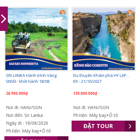
SRI LANKA Hành trình Vàng
Du thuyền Khám phá HY LẠP ,
5N5Đ - khởi hành 18/08
Kh : 21/10/2027
26.900.000₫
135.000.000₫
Nơi đi: HAN//SGN
Nơi đi: HAN//SGN
Nơi đến: Sri Lanka
Ph.tiện: Máy bay+Ô tô
Ngày đi : 18/08/2026
ĐẶT TOUR
Ph.tiện: Máy bay+Ô tô