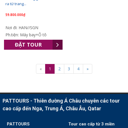
ra từ trang...
59.800.000₫
Nơi đi: HAN//SGN
Ph.tiện: Máy bay+Ô tô
ĐẶT TOUR
«
1
2
3
4
»
PATTOURS - Thiên đường Á Châu chuyên các tour
cao cấp đến Nga, Trung Á, Châu Âu, Qatar
PATTOURS
Tour cao cấp từ 3 miền