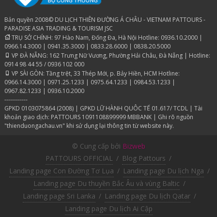
Bản quyền 2008© DU LỊCH THIÊN ĐƯỜNG Á CHÂU - VIETNAM PATTOURS -
PARADISE ASIA TRADING & TOURISM JSC
TRỤ SỞ CHÍNH: 97 Hào Nam, Đống Đa, Hà Nội Hotline: 0936.10.2000 |
0966.14.3000 | 0941.35.3000 | 0833.28.6000 | 0838.20.5000
VP ĐÀ NẴNG: 162 Trưng Nữ Vương, Phường Hải Châu, Đà Nẵng | Hotline:
0914 98 44 55 / 0936 102 000
VP SÀI GÒN: Tầng trệt, 33 Thép Mới, p. Bảy Hiền, HCM Hotline:
0966.14.3000 | 0971.25.1233 | 0975.64.1233 | 0984.53.1233 |
0967.82.1233 | 0936.10.2000
------------
GPKD 0103075864 (2008) | GPKD LỮ HÀNH QUÔC TẾ 01.617/ TCDL | Tài
khoản giao dịch: PATTOURS 1091108899999 MBBANK | Ghi rõ nguồn
"thienduongachau.vn" khi sử dụng lại thông tin từ website này.
© Cung cấp bởi
Bizweb
PATTOURS OFFICIAL
/
Blog Pattours
/
Landing page Con Đường Tơ Lụa
/
Landing page Du lịch Nga
/
Landing page Du thuyền Bắc Âu và vùng Baltic
/
Landing page Sri Lanka
/
Landing page Du lịch Qatar
/
Landing page Du lịch Ai Cập