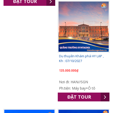
ĐẶT TOUR
Du thuyền Khám phá HY LẠP ,
Kh : 07/10/2027
135.000.000₫
Nơi đi: HAN//SGN
Ph.tiện: Máy bay+Ô tô
ĐẶT TOUR