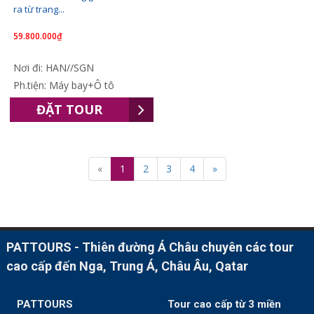
ra từ trang...
59.800.000₫
Nơi đi: HAN//SGN
Ph.tiện: Máy bay+Ô tô
ĐẶT TOUR
«
1
2
3
4
»
PATTOURS - Thiên đường Á Châu chuyên các tour
cao cấp đến Nga, Trung Á, Châu Âu, Qatar
PATTOURS
Tour cao cấp từ 3 miền