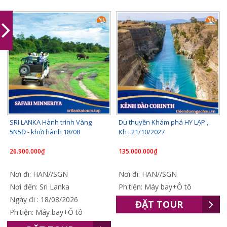
SRI LANKA Hành trình Vàng
Du thuyền Khám phá HY LẠP ,
5N5Đ - khởi hành 18/08
Kh : 21/10/2027
26.900.000₫
135.000.000₫
Nơi đi: HAN//SGN
Nơi đi: HAN//SGN
Nơi đến: Sri Lanka
Ph.tiện: Máy bay+Ô tô
Ngày đi : 18/08/2026
ĐẶT TOUR
Ph.tiện: Máy bay+Ô tô