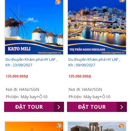
Du thuyền Khám phá HY LẠP ,
Du thuyền Khám phá HY LẠP ,
Kh : 23/09/2027
Kh : 09/09/2027
135.000.000₫
135.000.000₫
Nơi đi: HAN//SGN
Nơi đi: HAN//SGN
Ph.tiện: Máy bay+Ô tô
Ph.tiện: Máy bay+Ô tô
ĐẶT TOUR
ĐẶT TOUR